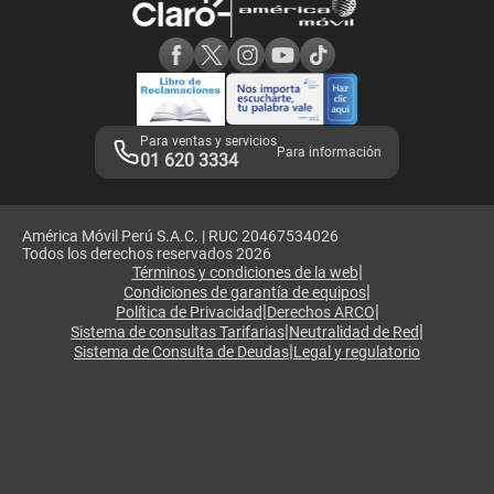
Consulta de reclamos
Consulta de IMEI
Adquirientes iPhone 6, 6S y SE
Hablando Claro
Mensaje de Seguridad
Samsung S25 Ultra
Consideraciones
Términos y Condiciones de Tienda Claro
Libro de Reclamaciones
Legales de marketplace
Para ventas y servicios
Para información
01 620 3334
América Móvil Perú S.A.C. | RUC 20467534026
Todos los derechos reservados 2026
|
Términos y condiciones de la web
|
Condiciones de garantía de equipos
|
|
Política de Privacidad
Derechos ARCO
|
|
Sistema de consultas Tarifarias
Neutralidad de Red
|
Sistema de Consulta de Deudas
Legal y regulatorio