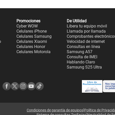
Promociones
De Utilidad
Cyber WOW
Libera tu equipo móvil
Celulares iPhone
Llamada por llamada
Celulares Samsung
Comprobantes electrónico
o
Celulares Xiaomi
Velocidad de internet
Celulares Honor
Consultas en línea
Celulares Motorola
Samsung A57
Consulta de IMEI
Hablando Claro
Samsung S25 Ultra
|
Condiciones de garantía de equipos
Política de Privaci
|
Sistema de consultas Tarifarias
Neutralidad de R