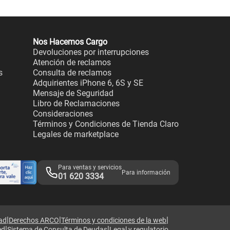
Nos Hacemos Cargo
Devoluciones por interrupciones
Atención de reclamos
s
Consulta de reclamos
Adquirientes iPhone 6, 6S y SE
Mensaje de Seguridad
Libro de Reclamaciones
Consideraciones
Términos y Condiciones de Tienda Claro
Legales de marketplace
Para ventas y servicios
Para información
01 620 3334
|
|
|
dad
Derechos ARCO
Términos y condiciones de la web
|
|
ed
Sistema de Consulta de Deudas
Legal y regulatorio