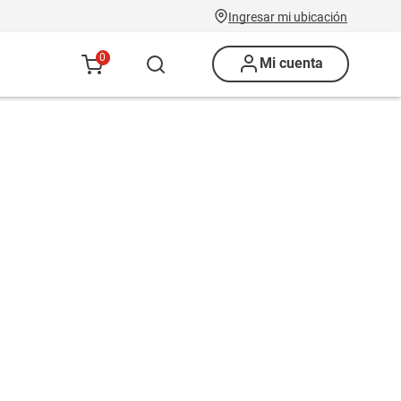
Ingresar mi ubicación
0
Mi cuenta