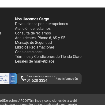
Nos Hacemos Cargo
Devoluciones por interrupciones
Atención de reclamos
s
Consulta de reclamos
Adquirientes iPhone 6, 6S y SE
Mensaje de Seguridad
Libro de Reclamaciones
Consideraciones
Términos y Condiciones de Tienda Claro
Legales de marketplace
Para ventas y servicios
Para información
01 620 3334
|
|
|
dad
Derechos ARCO
Términos y condiciones de la web
|
|
ed
Sistema de Consulta de Deudas
Legal y regulatorio