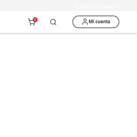
Ingresar mi ubicación
0
Mi cuenta