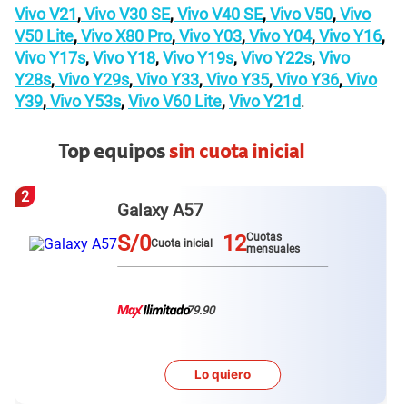
Vivo V21
,
Vivo V30 SE
,
Vivo V40 SE
,
Vivo V50
,
Vivo
V50 Lite
,
Vivo X80 Pro
,
Vivo Y03
,
Vivo Y04
,
Vivo Y16
,
Vivo Y17s
,
Vivo Y18
,
Vivo Y19s
,
Vivo Y22s
,
Vivo
Y28s
,
Vivo Y29s
,
Vivo Y33
,
Vivo Y35
,
Vivo Y36
,
Vivo
Y39
,
Vivo Y53s
,
Vivo V60 Lite
,
Vivo Y21d
.
Top equipos
sin cuota inicial
3
Redmi Note 15 pro plus
S/0
12
Cuotas
Cuota inicial
mensuales
79.90
Lo quiero