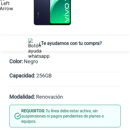
¿Te ayudamos con tu compra?
Color:
Negro
Capacidad:
256GB
Negro
256GB
Modalidad:
Renovación
REQUISITOS:
Tu línea debe estar activa, sin
Línea Nueva
Portabilidad
suspensiones ni pagos pendientes de planes o
equipos.