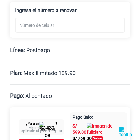
Renovación
Celular liberado
Ingresa el número a renovar
Línea:
Postpago
Postpago
Prepago
Plan:
Max Ilimitado 189.90
Max
Max Ilimitado
Pago:
Al contado
Paga en
125GB
en alta velocidad
Pago único
Al contado
Cuotas Claro
cuotas sin
S/
79.90
¿Ya eres
?
S/
intereses
S/ 430
Ahorra
aplicado al precio regular
599.00
S/
769.00