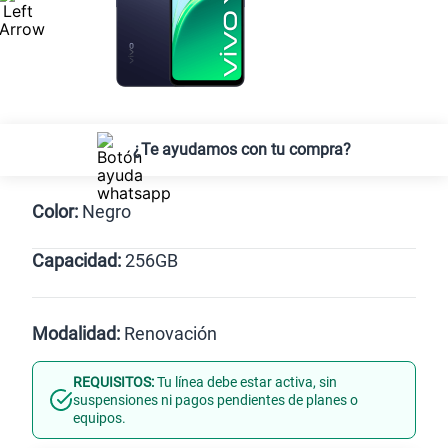
¿Te ayudamos con tu compra?
Color:
Negro
Capacidad:
256GB
Negro
256GB
Modalidad:
Renovación
REQUISITOS:
Tu línea debe estar activa, sin
Línea Nueva
Portabilidad
suspensiones ni pagos pendientes de planes o
equipos.