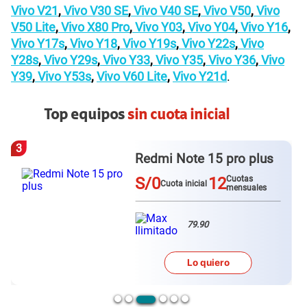
Vivo V21
,
Vivo V30 SE
,
Vivo V40 SE
,
Vivo V50
,
Vivo
V50 Lite
,
Vivo X80 Pro
,
Vivo Y03
,
Vivo Y04
,
Vivo Y16
,
Vivo Y17s
,
Vivo Y18
,
Vivo Y19s
,
Vivo Y22s
,
Vivo
Y28s
,
Vivo Y29s
,
Vivo Y33
,
Vivo Y35
,
Vivo Y36
,
Vivo
Y39
,
Vivo Y53s
,
Vivo V60 Lite
,
Vivo Y21d
.
Top equipos
sin cuota inicial
3
Redmi Note 15 pro plus
S/0
12
Cuotas
Cuota inicial
mensuales
79.90
Lo quiero