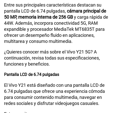
Entre sus principales características destacan su
175GB
en alta velocidad
S/
159.90
pantalla LCD de 6.74 pulgadas,
cámara principal de
50 MP, memoria interna de 256 GB
y carga rápida de
44W. Además, incorpora conectividad 5G, RAM
Paga solo
expandible y procesador MediaTek MT6835T para
ofrecer un desempeño fluido en aplicaciones,
185GB
en alta velocidad
multitarea y consumo multimedia.
S/
189.90
¿Quieres conocer más sobre el Vivo Y21 5G? A
continuación, revisa todas sus especificaciones,
Paga solo
funciones y beneficios.
Pantalla LCD de 6.74 pulgadas
200GB
en alta velocidad
S/
289.90
El Vivo Y21 está diseñado con una pantalla LCD de
6.74 pulgadas que ofrece una experiencia cómoda
Paga solo
para consumir contenido multimedia, navegar en
redes sociales y disfrutar videojuegos casuales.
Ver menos planes