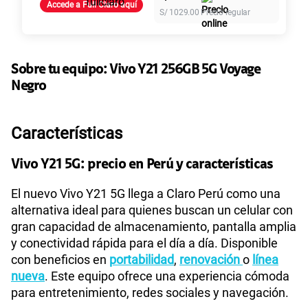
Paga solo
Accede a Full Claro aquí
S/
1029.00
Precio regular
155 GB
en alta velocidad
S/
95.90
Sobre tu equipo:
Vivo
Y21 256GB 5G Voyage
Negro
Paga solo
Características
110GB
en alta velocidad
S/
69.90
Vivo Y21 5G: precio en Perú y características
Paga solo
El nuevo Vivo Y21 5G llega a Claro Perú como una
alternativa ideal para quienes buscan un celular con
gran capacidad de almacenamiento, pantalla amplia
160GB
en alta velocidad
y conectividad rápida para el día a día. Disponible
S/
109.90
con beneficios en
portabilidad
,
renovación
o
línea
nueva
. Este equipo ofrece una experiencia cómoda
Paga solo
para entretenimiento, redes sociales y navegación.