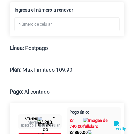
Renovación
Celular liberado
Ingresa el número a renovar
Línea:
Postpago
Postpago
Prepago
Plan:
Max Ilimitado 109.90
Max
Max Ilimitado
Pago:
Al contado
Paga en
125GB
en alta velocidad
Pago único
Al contado
Cuotas Claro
cuotas sin
S/
79.90
¿Ya eres
?
S/
intereses
S/ 280
Ahorra
aplicado al precio regular
749.00
S/
869.00