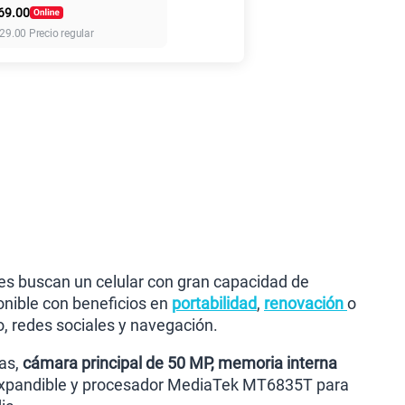
69.00
155 GB
en alta velocidad
29.00
Precio regular
S/
95.90
110GB
en alta velocidad
S/
69.90
160GB
en alta velocidad
S/
109.90
175GB
en alta velocidad
S/
159.90
nes buscan un celular con gran capacidad de
onible con beneficios en
portabilidad
,
renovación
o
, redes sociales y navegación.
185GB
en alta velocidad
S/
189.90
das,
cámara principal de 50 MP, memoria interna
expandible y procesador MediaTek MT6835T para
200GB
en alta velocidad