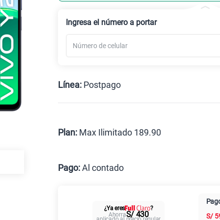
Celular liberado
Ingresa el número a portar
Línea:
Postpago
Postpago
Prepago
Plan:
Max Ilimitado 189.90
Max
Pago:
Al contado
Al contado
Cuotas Cl
Pago
¿Ya eres
?
Paga solo
S/ 430
Ahorra
S/
5
aplicado al precio regular