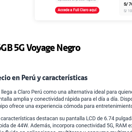
S/
7
Accede a Full Claro aquí
S/
10
Paga solo
Paga solo
6GB 5G Voyage Negro
Paga solo
cio en Perú y características
Paga solo
 llega a Claro Perú como una alternativa ideal para quie
alla amplia y conectividad rápida para el día a día. Disp
uipo ofrece una experiencia cómoda para entretenimiento
Paga solo
s características destacan su pantalla LCD de 6.74 pulga
ápida de 44W. Además, incorpora conectividad 5G, RAM 