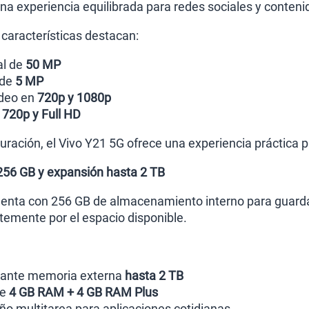
una experiencia equilibrada para redes sociales y contenid
 características destacan:
al de
50 MP
 de
5 MP
ideo en
720p y 1080p
n
720p y Full HD
uración, el Vivo Y21 5G ofrece una experiencia práctica p
256 GB y expansión hasta 2 TB
cuenta con 256 GB de almacenamiento interno para guardar
emente por el espacio disponible.
iante memoria externa
hasta 2 TB
de
4 GB RAM + 4 GB RAM Plus
 multitarea para aplicaciones cotidianas