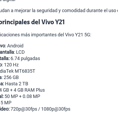
udan a mejorar la seguridad y comodidad durante el uso d
principales del Vivo Y21
ficaciones más importantes del Vivo Y21 5G:
ivo
: Android
antalla
: LCD
alla:
6.74 pulgadas
o
: 120 Hz
ediaTek MT6835T
a
: 256 GB
a:
Hasta 2 TB
4 GB + 4 GB RAM Plus
al:
50 MP + 0.08 MP
5 MP
ideo:
720p@30fps / 1080p@30fps