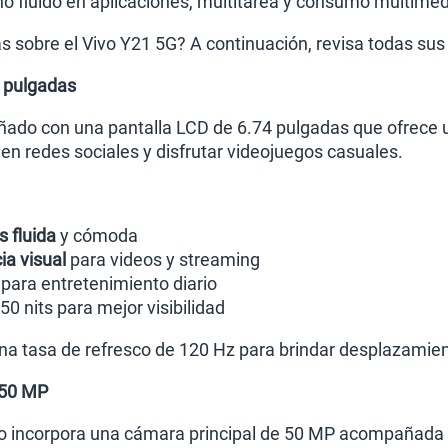
 fluido en aplicaciones, multitarea y consumo multimed
Paga solo
 sobre el Vivo Y21 5G? A continuación, revisa todas sus 
Ver menos p
4 pulgadas
eñado con una pantalla LCD de 6.74 pulgadas que ofrec
en redes sociales y disfrutar videojuegos casuales.
 fluida
y cómoda
ia visual
para videos y streaming
para entretenimiento diario
950 nits para mejor visibilidad
a tasa de refresco de 120 Hz para brindar desplazamien
 50 MP
co incorpora una cámara principal de 50 MP acompañada 