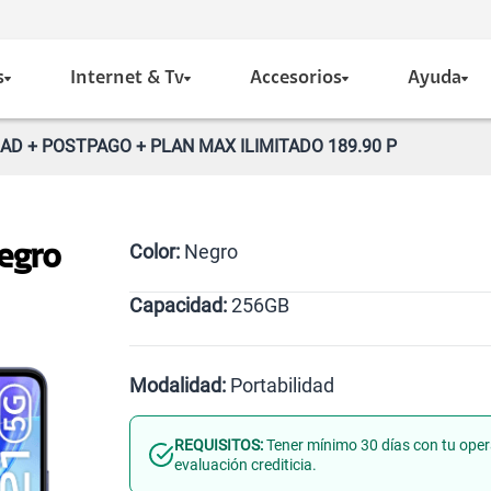
s
Internet & Tv
Accesorios
Ayuda
AD + POSTPAGO + PLAN MAX ILIMITADO 189.90 P
Color:
Negro
egro
Capacidad:
256GB
Negro
256GB
Modalidad:
Portabilidad
REQUISITOS:
Tener mínimo 30 días con tu oper
Línea Nueva
Portabilidad
evaluación crediticia.