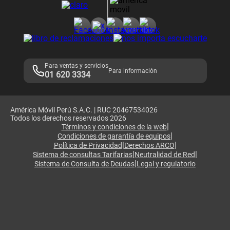
Consulta de reclamos
Consulta de IMEI
Adquirientes iPhone 6, 6S y SE
Hablando Claro
Mensaje de Seguridad
Samsung S25 Ultra
Consideraciones
Términos y Condiciones de Tienda Claro
Libro de Reclamaciones
Legales de marketplace
Para ventas y servicios
Para información
01 620 3334
América Móvil Perú S.A.C. | RUC 20467534026
Todos los derechos reservados 2026
|
Términos y condiciones de la web
|
Condiciones de garantía de equipos
|
|
Política de Privacidad
Derechos ARCO
|
|
Sistema de consultas Tarifarias
Neutralidad de Red
|
Sistema de Consulta de Deudas
Legal y regulatorio