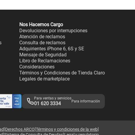
Nos Hacemos Cargo
Devoluciones por interrupciones
Atención de reclamos
s
Consulta de reclamos
Adquirientes iPhone 6, 6S y SE
Mensaje de Seguridad
Libro de Reclamaciones
Consideraciones
Términos y Condiciones de Tienda Claro
Legales de marketplace
Para ventas y servicios
Para información
01 620 3334
|
|
|
dad
Derechos ARCO
Términos y condiciones de la web
|
|
ed
Sistema de Consulta de Deudas
Legal y regulatorio