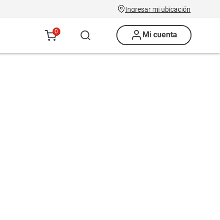
Ingresar mi ubicación
0
Mi cuenta