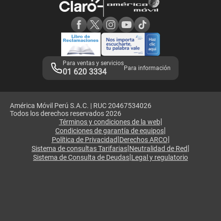
Consulta de reclamos
Consulta de IMEI
Adquirientes iPhone 6, 6S y SE
Hablando Claro
Mensaje de Seguridad
Samsung S25 Ultra
Consideraciones
Términos y Condiciones de Tienda Claro
Libro de Reclamaciones
Legales de marketplace
Para ventas y servicios
Para información
01 620 3334
América Móvil Perú S.A.C. | RUC 20467534026
Todos los derechos reservados 2026
|
Términos y condiciones de la web
|
Condiciones de garantía de equipos
|
|
Política de Privacidad
Derechos ARCO
|
|
Sistema de consultas Tarifarias
Neutralidad de Red
|
Sistema de Consulta de Deudas
Legal y regulatorio