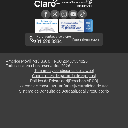
Consulta de reclamos
Consulta de IMEI
Adquirientes iPhone 6, 6S y SE
Hablando Claro
Mensaje de Seguridad
Samsung S25 Ultra
Consideraciones
Términos y Condiciones de Tienda Claro
Libro de Reclamaciones
Legales de marketplace
Para ventas y servicios
Para información
01 620 3334
América Móvil Perú S.A.C. | RUC 20467534026
Todos los derechos reservados 2026
|
Términos y condiciones de la web
|
Condiciones de garantía de equipos
|
|
Política de Privacidad
Derechos ARCO
|
|
Sistema de consultas Tarifarias
Neutralidad de Red
|
Sistema de Consulta de Deudas
Legal y regulatorio