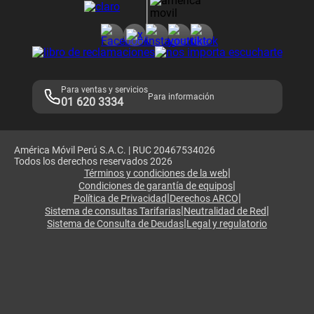
Consulta de reclamos
Consulta de IMEI
Adquirientes iPhone 6, 6S y SE
Hablando Claro
Mensaje de Seguridad
Samsung S25 Ultra
Consideraciones
Términos y Condiciones de Tienda Claro
Libro de Reclamaciones
Legales de marketplace
Para ventas y servicios
Para información
01 620 3334
América Móvil Perú S.A.C. | RUC 20467534026
Todos los derechos reservados 2026
|
Términos y condiciones de la web
|
Condiciones de garantía de equipos
|
|
Política de Privacidad
Derechos ARCO
|
|
Sistema de consultas Tarifarias
Neutralidad de Red
|
Sistema de Consulta de Deudas
Legal y regulatorio