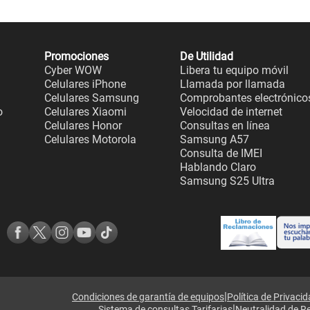
Promociones
De Utilidad
Cyber WOW
Libera tu equipo móvil
Celulares iPhone
Llamada por llamada
Celulares Samsung
Comprobantes electrónico
o
Celulares Xiaomi
Velocidad de internet
Celulares Honor
Consultas en línea
Celulares Motorola
Samsung A57
Consulta de IMEI
Hablando Claro
Samsung S25 Ultra
|
Condiciones de garantía de equipos
Política de Privaci
|
Sistema de consultas Tarifarias
Neutralidad de R