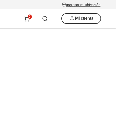
Ingresar mi ubicación
0
Mi cuenta