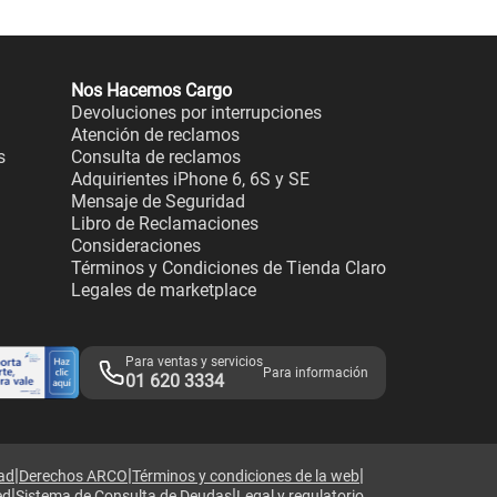
Nos Hacemos Cargo
Devoluciones por interrupciones
Atención de reclamos
s
Consulta de reclamos
Adquirientes iPhone 6, 6S y SE
Mensaje de Seguridad
Libro de Reclamaciones
Consideraciones
Términos y Condiciones de Tienda Claro
Legales de marketplace
Para ventas y servicios
Para información
01 620 3334
|
|
|
dad
Derechos ARCO
Términos y condiciones de la web
|
|
ed
Sistema de Consulta de Deudas
Legal y regulatorio