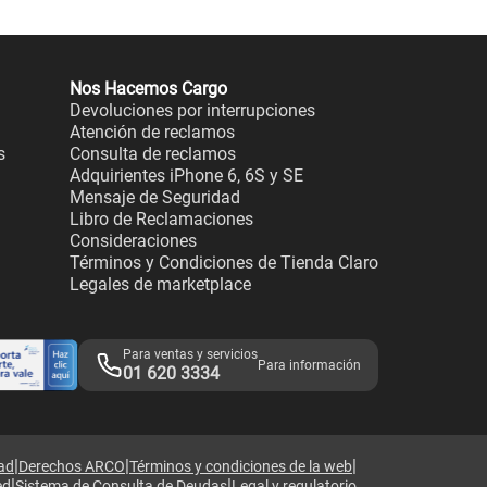
Nos Hacemos Cargo
Devoluciones por interrupciones
Atención de reclamos
s
Consulta de reclamos
Adquirientes iPhone 6, 6S y SE
Mensaje de Seguridad
Libro de Reclamaciones
Consideraciones
Términos y Condiciones de Tienda Claro
Legales de marketplace
Para ventas y servicios
Para información
01 620 3334
|
|
|
dad
Derechos ARCO
Términos y condiciones de la web
|
|
ed
Sistema de Consulta de Deudas
Legal y regulatorio