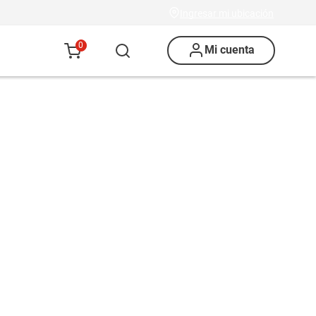
Ingresar mi ubicación
0
Mi cuenta