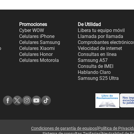
Promociones
De Utilidad
Cyber WOW
Libera tu equipo móvil
Celulares iPhone
Llamada por llamada
Celulares Samsung
Comprobantes electrónico
o
Celulares Xiaomi
Velocidad de internet
Celulares Honor
Consultas en línea
Celulares Motorola
Samsung A57
Consulta de IMEI
Hablando Claro
Samsung S25 Ultra
|
Condiciones de garantía de equipos
Política de Privaci
|
Sistema de consultas Tarifarias
Neutralidad de R