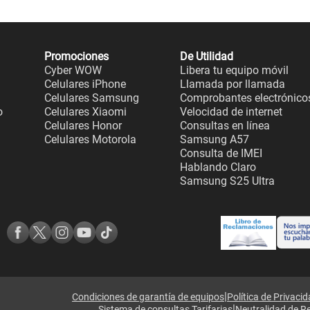
Promociones
De Utilidad
Cyber WOW
Libera tu equipo móvil
Celulares iPhone
Llamada por llamada
Celulares Samsung
Comprobantes electrónico
o
Celulares Xiaomi
Velocidad de internet
Celulares Honor
Consultas en línea
Celulares Motorola
Samsung A57
Consulta de IMEI
Hablando Claro
Samsung S25 Ultra
|
Condiciones de garantía de equipos
Política de Privaci
|
Sistema de consultas Tarifarias
Neutralidad de R