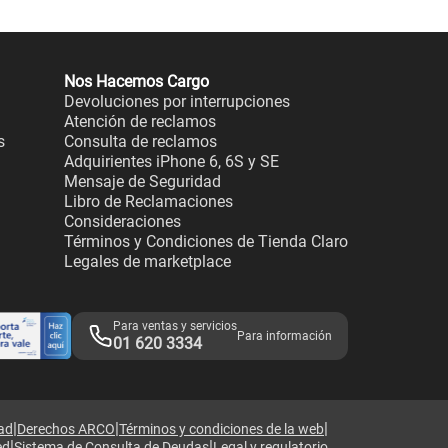
Nos Hacemos Cargo
Devoluciones por interrupciones
Atención de reclamos
s
Consulta de reclamos
Adquirientes iPhone 6, 6S y SE
Mensaje de Seguridad
Libro de Reclamaciones
Consideraciones
Términos y Condiciones de Tienda Claro
Legales de marketplace
Para ventas y servicios
Para información
01 620 3334
|
|
|
dad
Derechos ARCO
Términos y condiciones de la web
|
|
ed
Sistema de Consulta de Deudas
Legal y regulatorio