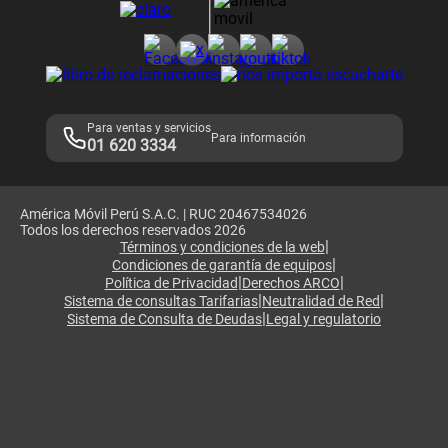
Consulta de reclamos
Consulta de IMEI
Adquirientes iPhone 6, 6S y SE
Hablando Claro
Mensaje de Seguridad
Samsung S25 Ultra
Consideraciones
Términos y Condiciones de Tienda Claro
Libro de Reclamaciones
Legales de marketplace
Para ventas y servicios
Para información
01 620 3334
América Móvil Perú S.A.C. | RUC 20467534026
Todos los derechos reservados 2026
|
Términos y condiciones de la web
|
Condiciones de garantía de equipos
|
|
Política de Privacidad
Derechos ARCO
|
|
Sistema de consultas Tarifarias
Neutralidad de Red
|
Sistema de Consulta de Deudas
Legal y regulatorio