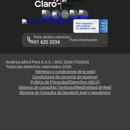
Consulta de reclamos
Consulta de IMEI
Adquirientes iPhone 6, 6S y SE
Hablando Claro
Mensaje de Seguridad
Samsung S25 Ultra
Consideraciones
Términos y Condiciones de Tienda Claro
Libro de Reclamaciones
Legales de marketplace
Para ventas y servicios
Para información
01 620 3334
América Móvil Perú S.A.C. | RUC 20467534026
Todos los derechos reservados 2026
|
Términos y condiciones de la web
|
Condiciones de garantía de equipos
|
|
Política de Privacidad
Derechos ARCO
|
|
Sistema de consultas Tarifarias
Neutralidad de Red
|
Sistema de Consulta de Deudas
Legal y regulatorio