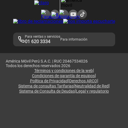
Consulta de reclamos
Consulta de IMEI
Adquirientes iPhone 6, 6S y SE
Hablando Claro
Mensaje de Seguridad
Samsung S25 Ultra
Consideraciones
Términos y Condiciones de Tienda Claro
Libro de Reclamaciones
Legales de marketplace
Para ventas y servicios
Para información
01 620 3334
América Móvil Perú S.A.C. | RUC 20467534026
Todos los derechos reservados 2026
|
Términos y condiciones de la web
|
Condiciones de garantía de equipos
|
|
Política de Privacidad
Derechos ARCO
|
|
Sistema de consultas Tarifarias
Neutralidad de Red
|
Sistema de Consulta de Deudas
Legal y regulatorio