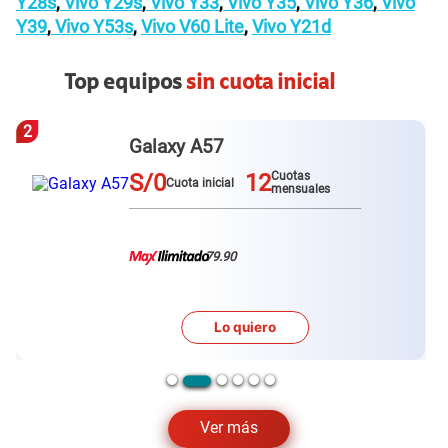
Y28s
,
Vivo Y29s
,
Vivo Y33
,
Vivo Y35
,
Vivo Y36
,
Vivo
Y39
,
Vivo Y53s
,
Vivo V60 Lite
,
Vivo Y21d
Top equipos
sin cuota inicial
2
Galaxy A57
S/0
12
Cuotas
Cuota inicial
mensuales
79.90
Lo quiero
Ver más