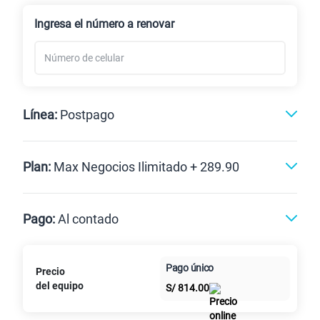
Renovación
Ingresa el número a renovar
Línea:
Postpago
Postpago
Plan:
Max Negocios Ilimitado + 289.90
Max
Max Ilimitado
Pago:
Al contado
Paga en
125GB
en alta velocidad
Pago único
Precio
Al contado
Cuotas Claro
cuotas sin
S/
79.90
del equipo
Paga solo
S/
814.00
intereses