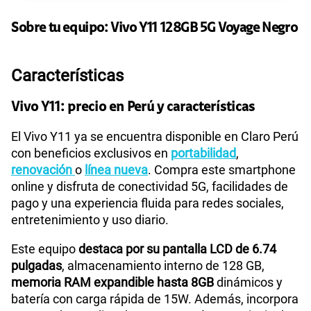
135GB
en alta velocidad
S/
95.90
Paga solo
Sobre tu equipo:
Vivo
Y11 128GB 5G Voyage Negro
160GB
en alta velocidad
Características
S/
109.90
Paga solo
Vivo Y11: precio en Perú y características
110GB
en alta velocidad
El Vivo Y11 ya se encuentra disponible en Claro Perú
S/
69.90
Paga solo
con beneficios exclusivos en
portabilidad
,
renovación
o
línea nueva
. Compra este smartphone
175GB
en alta velocidad
online y disfruta de conectividad 5G, facilidades de
S/
159.90
Paga solo
pago y una experiencia fluida para redes sociales,
entretenimiento y uso diario.
185GB
en alta velocidad
Este equipo
destaca por su pantalla LCD de 6.74
S/
189.90
Paga solo
pulgadas
, almacenamiento interno de 128 GB,
memoria RAM expandible hasta 8GB
dinámicos y
batería con carga rápida de 15W. Además, incorpora
200GB
en alta velocidad