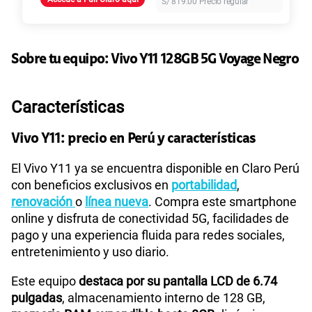
S/
819.00
Precio regular
155 GB
en alta velocidad
S/
95.90
Paga solo
Sobre tu equipo:
Vivo
Y11 128GB 5G Voyage Negro
110GB
en alta velocidad
S/
69.90
Paga solo
Características
160GB
en alta velocidad
S/
109.90
Paga solo
Vivo Y11: precio en Perú y características
El Vivo Y11 ya se encuentra disponible en Claro Perú
175GB
en alta velocidad
con beneficios exclusivos en
portabilidad
,
S/
159.90
Paga solo
renovación
o
línea nueva
. Compra este smartphone
online y disfruta de conectividad 5G, facilidades de
185GB
en alta velocidad
pago y una experiencia fluida para redes sociales,
S/
189.90
Paga solo
entretenimiento y uso diario.
Este equipo
destaca por su pantalla LCD de 6.74
200GB
en alta velocidad
pulgadas
, almacenamiento interno de 128 GB,
S/
289.90
Paga solo