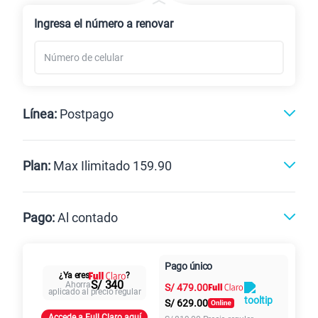
Renovación
Celular liberado
Ingresa el número a renovar
Línea:
Postpago
Postpago
Prepago
Plan:
Max Ilimitado 159.90
Max
Max Ilimitado
Pago:
Al contado
Paga en
125GB
en alta velocidad
Pago único
Al contado
Cuotas Claro
cuotas sin
¿Ya eres
?
S/
79.90
Paga solo
S/ 340
Ahorra
S/
479.00
intereses
aplicado al precio regular
S/
629.00
Accede a Full Claro aquí