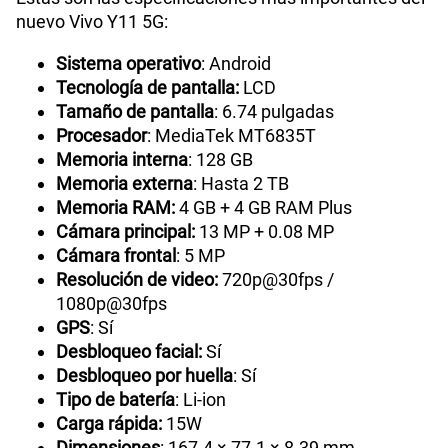
nuevo Vivo Y11 5G:
Sistema operativo
: Android
Tecnología de pantalla:
LCD
Tamaño de pantalla
: 6.74 pulgadas
Procesador
: MediaTek MT6835T
Memoria interna
: 128 GB
Memoria externa
: Hasta 2 TB
Memoria RAM:
4 GB + 4 GB RAM Plus
Cámara principal:
13 MP + 0.08 MP
Cámara frontal
: 5 MP
Resolución de video:
720p@30fps /
1080p@30fps
GPS
: Sí
Desbloqueo facial:
Sí
Desbloqueo por huella
: Sí
Tipo de batería
: Li-ion
Carga rápida:
15W
Dimensiones
: 167.4 × 77.1 × 8.39 mm