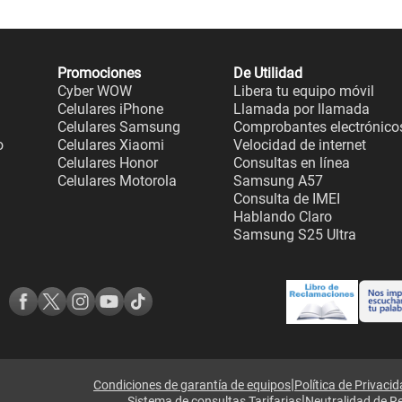
Promociones
De Utilidad
Cyber WOW
Libera tu equipo móvil
Celulares iPhone
Llamada por llamada
Celulares Samsung
Comprobantes electrónico
o
Celulares Xiaomi
Velocidad de internet
Celulares Honor
Consultas en línea
Celulares Motorola
Samsung A57
Consulta de IMEI
Hablando Claro
Samsung S25 Ultra
|
Condiciones de garantía de equipos
Política de Privaci
|
Sistema de consultas Tarifarias
Neutralidad de R