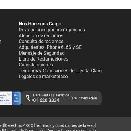
Nos Hacemos Cargo
Devoluciones por interrupciones
Atención de reclamos
s
Consulta de reclamos
Adquirientes iPhone 6, 6S y SE
Mensaje de Seguridad
Libro de Reclamaciones
Consideraciones
Términos y Condiciones de Tienda Claro
Legales de marketplace
Para ventas y servicios
Para información
01 620 3334
|
|
|
dad
Derechos ARCO
Términos y condiciones de la web
|
|
ed
Sistema de Consulta de Deudas
Legal y regulatorio