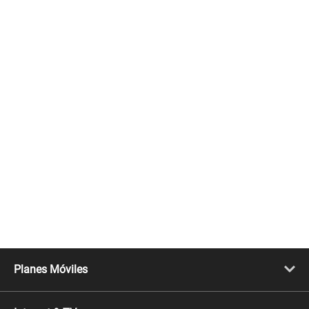
Planes Móviles
Portabilidad
Línea Nueva