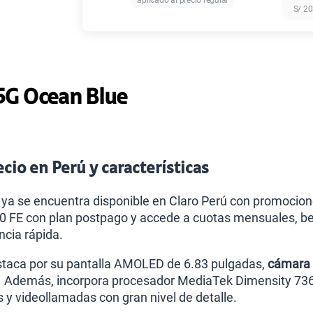
aplicado al precio regular
S/
20
Paga solo
Ver más pl
5G Ocean Blue
cio en Perú y características
 ya se encuentra disponible en Claro Perú con promocio
0 FE con plan postpago y accede a cuotas mensuales, be
ncia rápida.
taca por su pantalla AMOLED de 6.83 pulgadas,
cámara 
. Además, incorpora procesador MediaTek Dimensity 7360
 y videollamadas con gran nivel de detalle.