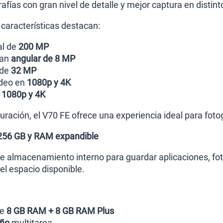
afías con gran nivel de detalle y mejor captura en distin
 características destacan:
al de
200 MP
ran
angular de 8 MP
 de
32 MP
deo en
1080p y 4K
n
1080p y 4K
uración, el V70 FE ofrece una experiencia ideal para foto
256 GB y RAM expandible
 almacenamiento interno para guardar aplicaciones, foto
l espacio disponible.
de
8 GB RAM + 8 GB RAM Plus
ño
multitarea