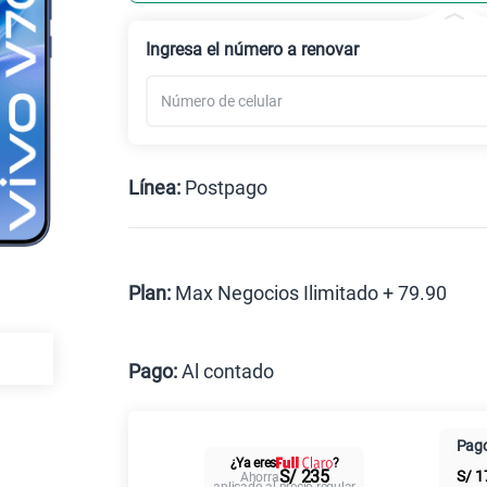
Ingresa el número a renovar
Línea:
Postpago
Postpago
Plan:
Max Negocios Ilimitado + 79.90
Max
Pago:
Al contado
Al contado
Cuotas Cl
Pago
¿Ya eres
?
Paga solo
S/ 235
S/
1
Ahorra