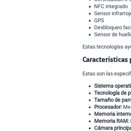
NFC integrado
Sensor infrarroj
GPS
Desbloqueo faci
Sensor de huella
Estas tecnologías ayu
Características
Estas son las especi
Sistema operati
Tecnología de p
Tamaño de pant
Procesador:
Med
Memoria intern
Memoria RAM:
Cámara principa