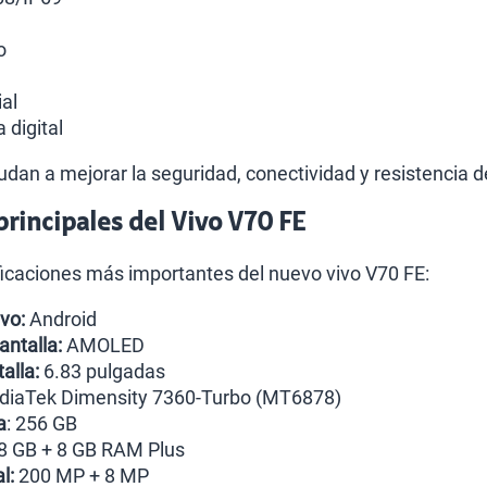
o
al
 digital
dan a mejorar la seguridad, conectividad y resistencia de
 principales del Vivo V70 FE
ficaciones más importantes del nuevo vivo V70 FE:
vo:
Android
antalla:
AMOLED
alla:
6.83 pulgadas
iaTek Dimensity 7360-Turbo (MT6878)
a
: 256 GB
8 GB + 8 GB RAM Plus
l:
200 MP + 8 MP