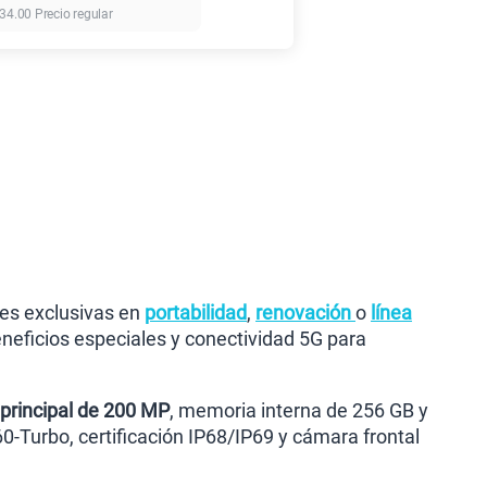
34.00
Precio regular
135GB
en alta velocidad
S/
95.90
anes
nes exclusivas en
portabilidad
,
renovación
o
línea
neficios especiales y conectividad 5G para
principal de 200 MP
, memoria interna de 256 GB y
-Turbo, certificación IP68/IP69 y cámara frontal