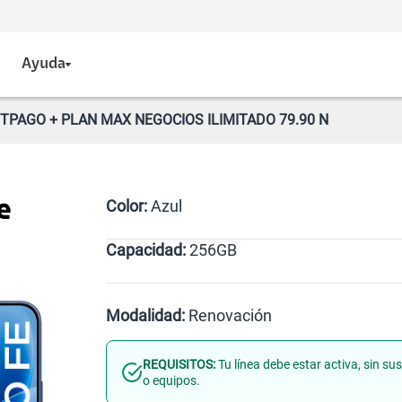
Ayuda
TPAGO + PLAN MAX NEGOCIOS ILIMITADO 79.90 N
Color:
Azul
e
Capacidad:
256GB
Azul
256GB
Modalidad:
Renovación
REQUISITOS:
Tu línea debe estar activa, sin s
Línea Nueva
Portabilidad
o equipos.