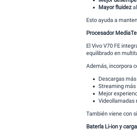
Mayor fluidez
a
Esto ayuda a mantene
Procesador MediaTek
El Vivo V70 FE integ
equilibrado en multi
Además, incorpora co
Descargas más 
Streaming más 
Mejor experienc
Videollamadas 
También viene con si
Batería Li-ion y carg