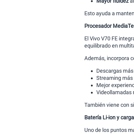
Mayor fluidez
a
Esto ayuda a mantene
Procesador MediaTek
El Vivo V70 FE integ
equilibrado en multi
Además, incorpora co
Descargas más 
Streaming más 
Mejor experienc
Videollamadas 
También viene con si
Batería Li-ion y carg
Uno de los puntos má