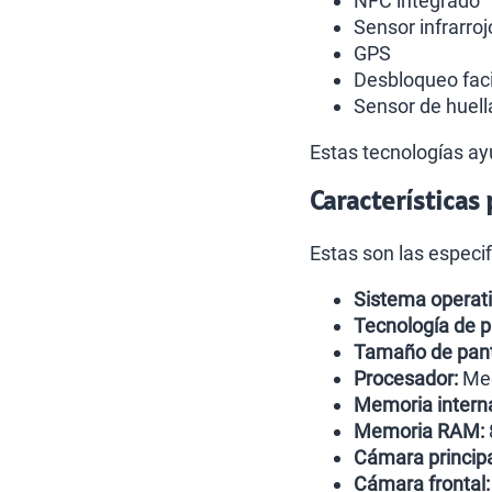
NFC integrado
Sensor infrarroj
GPS
Desbloqueo faci
Sensor de huella
Estas tecnologías ayu
Características
Estas son las especi
Sistema operati
Tecnología de p
Tamaño de pant
Procesador:
Med
Memoria intern
Memoria RAM:
Cámara principa
Cámara frontal: