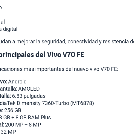
o
al
 digital
dan a mejorar la seguridad, conectividad y resistencia de
 principales del Vivo V70 FE
ficaciones más importantes del nuevo vivo V70 FE:
vo:
Android
antalla:
AMOLED
alla:
6.83 pulgadas
iaTek Dimensity 7360-Turbo (MT6878)
a
: 256 GB
8 GB + 8 GB RAM Plus
l:
200 MP + 8 MP
32 MP