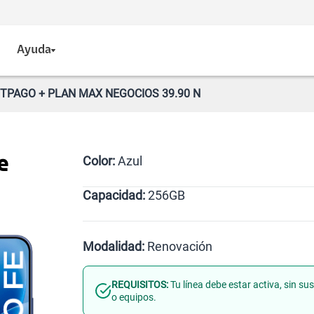
Ayuda
STPAGO + PLAN MAX NEGOCIOS 39.90 N
Color:
Azul
e
Capacidad:
256GB
Azul
256GB
Modalidad:
Renovación
REQUISITOS:
Tu línea debe estar activa, sin s
Línea Nueva
Portabilidad
o equipos.