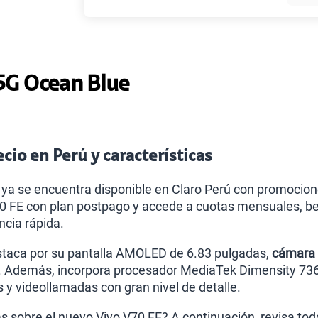
Paga solo
5G Ocean Blue
Ver más pl
cio en Perú y características
 ya se encuentra disponible en Claro Perú con promocio
0 FE con plan postpago y accede a cuotas mensuales, be
ncia rápida.
taca por su pantalla AMOLED de 6.83 pulgadas,
cámara 
. Además, incorpora procesador MediaTek Dimensity 7360
 y videollamadas con gran nivel de detalle.
 sobre el nuevo Vivo V70 FE? A continuación, revisa toda