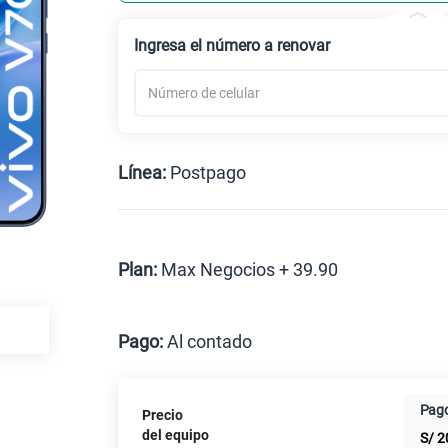
Ingresa el número a renovar
Línea:
Postpago
Postpago
Plan:
Max Negocios + 39.90
Max
Pago:
Al contado
Al contado
Cuotas Cl
Pago
Precio
Paga solo
del equipo
S/
2