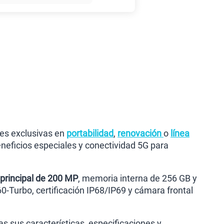
45GB
en alta velocidad
S/
49.90
anes
nes exclusivas en
portabilidad
,
renovación
o
línea
neficios especiales y conectividad 5G para
principal de 200 MP
, memoria interna de 256 GB y
-Turbo, certificación IP68/IP69 y cámara frontal
s sus características, especificaciones y