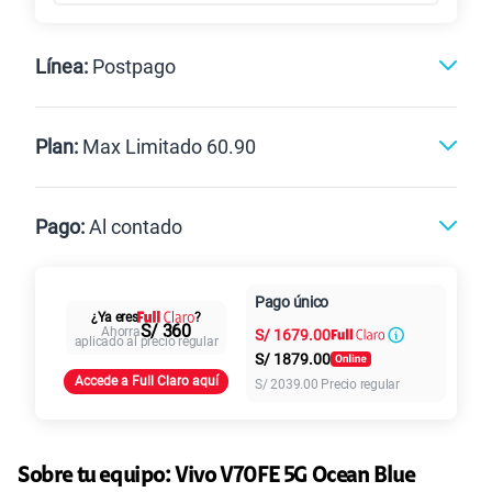
Línea:
Postpago
Postpago
Prepago
Plan:
Max Limitado 60.90
Max
Max Ilimitado
Pago:
Al contado
Paga en
Pago único
25GB
en alta velocidad
Al contado
Cuotas Claro
cuotas sin
¿Ya eres
?
S/
29.90
S/ 360
Ahorra
S/
1679.00
Paga solo
intereses
aplicado al precio regular
S/
1879.00
Accede a Full Claro aquí
S/
2039.00
Precio regular
45GB
en alta velocidad
S/
49.90
Paga solo
Sobre tu equipo:
Vivo
V70FE 5G Ocean Blue
30GB
en alta velocidad