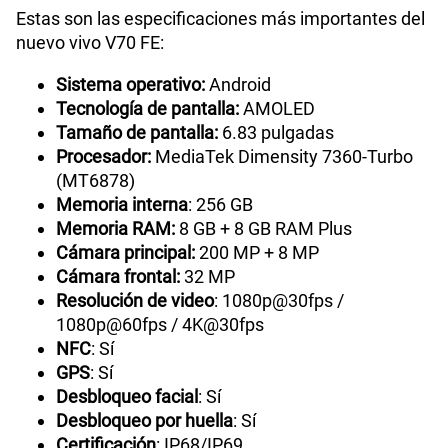
Estas son las especificaciones más importantes del
nuevo vivo V70 FE:
Sistema operativo:
Android
Tecnología de pantalla:
AMOLED
Tamaño de pantalla:
6.83 pulgadas
Procesador:
MediaTek Dimensity 7360-Turbo
(MT6878)
Memoria interna
: 256 GB
Memoria RAM:
8 GB + 8 GB RAM Plus
Cámara principal:
200 MP + 8 MP
Cámara frontal:
32 MP
Resolución de video
: 1080p@30fps /
1080p@60fps / 4K@30fps
NFC
: Sí
GPS
: Sí
Desbloqueo facial
: Sí
Desbloqueo por huella
: Sí
Certificación
: IP68/IP69