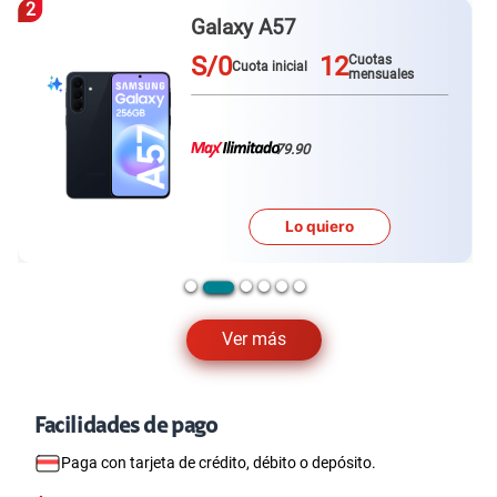
3
Redmi Note 15 pro plus
S/0
12
Cuotas
Cuota inicial
mensuales
79.90
Lo quiero
Ver más
Facilidades de pago
Paga con tarjeta de crédito, débito o depósito.