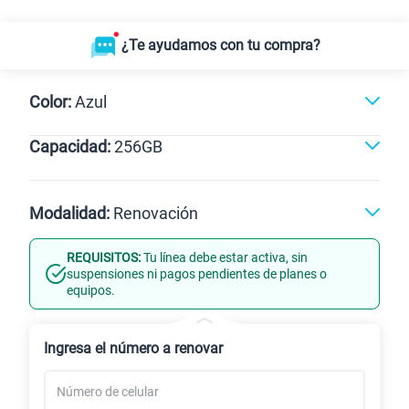
¿Te ayudamos con tu compra?
Color:
Azul
Capacidad:
256GB
Azul
256GB
Modalidad:
Renovación
REQUISITOS:
Tu línea debe estar activa, sin
Línea Nueva
Portabilidad
suspensiones ni pagos pendientes de planes o
equipos.
Renovación
Celular liberado
Ingresa el número a renovar