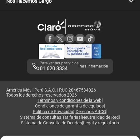
Nos Hacemos Cargo
Comprobantes electrónicos
Velocidad de internet
Devoluciones por interrupciones
Consultas en línea
Atención de reclamos
Samsung A57
Consulta de reclamos
Consulta de IMEI
Adquirientes iPhone 6, 6S y SE
Hablando Claro
Mensaje de Seguridad
Samsung S25 Ultra
Consideraciones
Términos y Condiciones de Tienda Claro
Libro de Reclamaciones
Legales de marketplace
Para ventas y servicios
Para información
01 620 3334
América Móvil Perú S.A.C. | RUC 20467534026
Todos los derechos reservados 2026
|
Términos y condiciones de la web
|
Condiciones de garantía de equipos
|
|
Política de Privacidad
Derechos ARCO
|
|
Sistema de consultas Tarifarias
Neutralidad de Red
|
Sistema de Consulta de Deudas
Legal y regulatorio