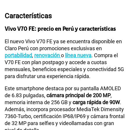
S/
39.90
Paga solo
Características
60GB
en alta velocidad
S/
56.90
Vivo V70 FE: precio en Perú y características
Paga solo
El nuevo Vivo V70 FE ya se encuentra disponible en
75 GB
en alta velocidad
Claro Perú con promociones exclusivas en
S/
60.90
Paga solo
portabilidad
,
renovación
o
línea nueva
. Compra el
V70 FE con plan postpago y accede a cuotas
mensuales, beneficios especiales y conectividad 5G
Ver menos planes
para disfrutar una experiencia rápida.
Este smartphone destaca por su pantalla AMOLED
de 6.83 pulgadas,
cámara principal de 200 MP
,
memoria interna de 256 GB y
carga rápida de 90W
.
Además, incorpora procesador MediaTek Dimensity
7360-Turbo, certificación IP68/IP69 y cámara frontal
de 32 MP para selfies y videollamadas con gran