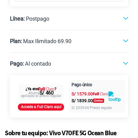
Línea:
Postpago
Postpago
Prepago
Plan:
Max Ilimitado 69.90
Max
Max Ilimitado
Pago:
Al contado
Paga en
125GB
en alta velocidad
Pago único
Al contado
Cuotas Claro
cuotas sin
¿Ya eres
?
S/
79.90
Paga solo
S/ 460
Ahorra
S/
1579.00
intereses
aplicado al precio regular
S/
1839.00
Accede a Full Claro aquí
S/
2039.00
Precio regular
155 GB
en alta velocidad
S/
95.90
Paga solo
Ver más planes
Sobre tu equipo:
Vivo
V70FE 5G Ocean Blue