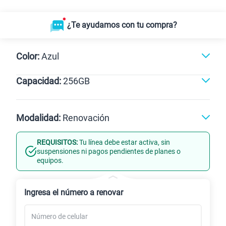
¿Te ayudamos con tu compra?
Color:
Azul
Capacidad:
256GB
Azul
256GB
Modalidad:
Renovación
REQUISITOS:
Tu línea debe estar activa, sin
Línea Nueva
Portabilidad
suspensiones ni pagos pendientes de planes o
equipos.
Renovación
Celular liberado
Ingresa el número a renovar