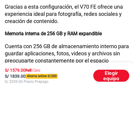
Gracias a esta configuración, el V70 FE ofrece una
experiencia ideal para fotografía, redes sociales y
creación de contenido.
Memoria interna de 256 GB y RAM expandible
Cuenta con 256 GB de almacenamiento interno para
guardar aplicaciones, fotos, videos y archivos sin
preocuparte constantemente por el espacio
disponible.
S/
1579.00
Elegir
S/
1839.00
Ahorra online S/
200
equipo
Además, incorpora:
S/
2039.00
Precio Prepago
Configuración de
8 GB RAM + 8 GB RAM Plus
Mejor desempeño
multitarea
Mayor fluidez
al ejecutar varias aplicaciones
simultáneamente
Esto ayuda a mantener una experiencia más rápida