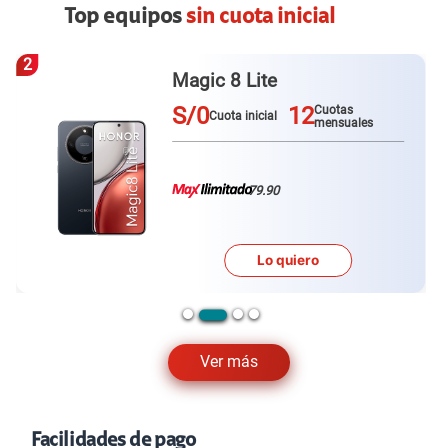
Top equipos
sin cuota inicial
3
Galaxy A57
S/0
12
Cuotas
Cuota inicial
mensuales
79.90
Lo quiero
…
Ver más
Facilidades de pago