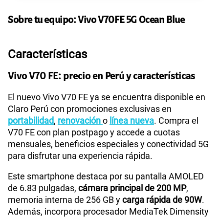
110GB
en alta velocidad
Sobre tu equipo:
Vivo
V70FE 5G Ocean Blue
S/
69.90
Paga solo
Características
160GB
en alta velocidad
S/
109.90
Paga solo
Vivo V70 FE: precio en Perú y características
175GB
en alta velocidad
El nuevo Vivo V70 FE ya se encuentra disponible en
S/
159.90
Paga solo
Claro Perú con promociones exclusivas en
portabilidad
,
renovación
o
línea nueva
. Compra el
V70 FE con plan postpago y accede a cuotas
185GB
en alta velocidad
S/
189.90
mensuales, beneficios especiales y conectividad 5G
Paga solo
para disfrutar una experiencia rápida.
200GB
en alta velocidad
Este smartphone destaca por su pantalla AMOLED
S/
289.90
Paga solo
de 6.83 pulgadas,
cámara principal de 200 MP
,
memoria interna de 256 GB y
carga rápida de 90W
.
Ver menos planes
Además, incorpora procesador MediaTek Dimensity