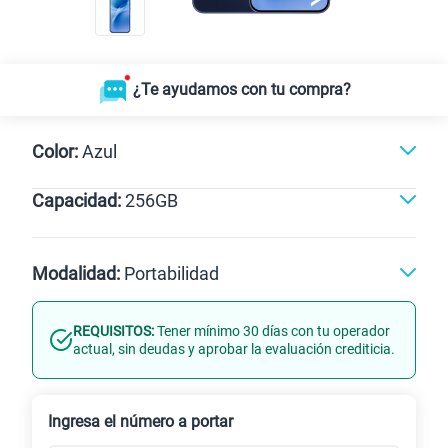
¿Te ayudamos con tu compra?
Color:
Azul
Capacidad:
256GB
Azul
256GB
Modalidad:
Portabilidad
REQUISITOS:
Tener mínimo 30 días con tu operador
Línea Nueva
Portabilidad
actual, sin deudas y aprobar la evaluación crediticia.
Renovación
Celular liberado
Ingresa el número a portar