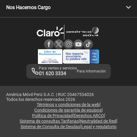
Libera tu equipo móvil
Celulares Honor
Llamada por llamada
Celulares Motorola
Nos Hacemos Cargo
Comprobantes electrónicos
Velocidad de internet
Devoluciones por interrupciones
Consultas en línea
Atención de reclamos
Samsung A57
Consulta de reclamos
Consulta de IMEI
Adquirientes iPhone 6, 6S y SE
Hablando Claro
Mensaje de Seguridad
Samsung S25 Ultra
Consideraciones
Términos y Condiciones de Tienda Claro
Libro de Reclamaciones
Legales de marketplace
Para ventas y servicios
Para información
01 620 3334
América Móvil Perú S.A.C. | RUC 20467534026
Todos los derechos reservados 2026
|
Términos y condiciones de la web
|
Condiciones de garantía de equipos
|
|
Política de Privacidad
Derechos ARCO
|
|
Sistema de consultas Tarifarias
Neutralidad de Red
|
Sistema de Consulta de Deudas
Legal y regulatorio