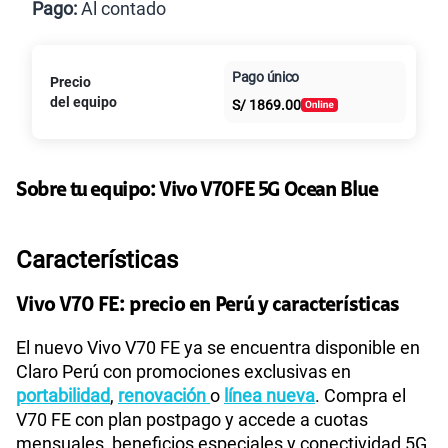
Pago:
Al contado
Paga en
Pago único
125GB
en alta velocidad
Precio
Al contado
Cuotas Claro
cuotas sin
S/
79.90
del equipo
S/
1869.00
intereses
Paga solo
Sobre tu equipo:
Vivo
V70FE 5G Ocean Blue
155 GB
en alta velocidad
S/
95.90
Características
Paga solo
Vivo V70 FE: precio en Perú y características
El nuevo Vivo V70 FE ya se encuentra disponible en
Ver más planes
Claro Perú con promociones exclusivas en
portabilidad
,
renovación
o
línea nueva
. Compra el
V70 FE con plan postpago y accede a cuotas
mensuales, beneficios especiales y conectividad 5G