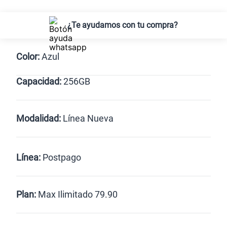
¿Te ayudamos con tu compra?
Color:
Azul
Capacidad:
256GB
Azul
256GB
Modalidad:
Línea Nueva
Línea Nueva
Portabilidad
Línea:
Postpago
Renovación
Celular liberado
Postpago
Prepago
Plan:
Max Ilimitado 79.90
Max
Max Ilimitado