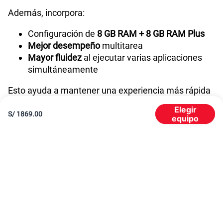
Además, incorpora:
Configuración de
8 GB RAM + 8 GB RAM Plus
Mejor desempeño
multitarea
Mayor fluidez
al ejecutar varias aplicaciones
simultáneamente
Esto ayuda a mantener una experiencia más rápida
y estable durante el uso diario.
Elegir
S/
1869.00
equipo
Procesador MediaTek Dimensity 7360-Turbo y
conectividad 5G
El Vivo V70 FE integra el procesador MediaTek
Dimensity 7360-Turbo (MT6878), diseñado para
ofrecer un rendimiento equilibrado en multitarea,
entretenimiento y gaming.
Además, incorpora conectividad 5G para disfrutar: