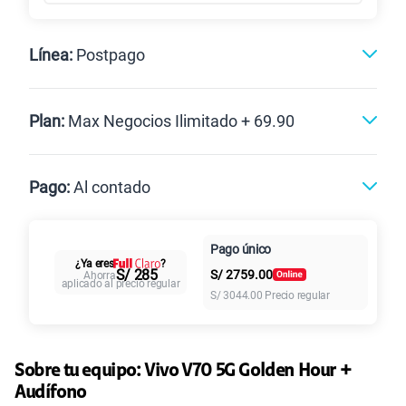
Línea:
Postpago
Postpago
Plan:
Max Negocios Ilimitado + 69.90
Max
Max Ilimitado
Pago:
Al contado
Paga en
125GB
en alta velocidad
Pago único
Al contado
Cuotas Claro
cuotas sin
S/
79.90
¿Ya eres
?
Paga solo
S/ 285
S/
2759.00
Ahorra
intereses
aplicado al precio regular
S/
3044.00
Precio regular
135GB
en alta velocidad
S/
95.90
Paga solo
Sobre tu equipo:
Vivo
V70 5G Golden Hour +
Audífono
160GB
en alta velocidad