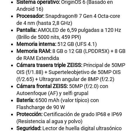
Sistema operativo:
OriginOS 6 (Basado en
Android 16)
Procesador:
Snapdragon® 7 Gen 4 Octa-core
de 4 nm (hasta 2,8 GHz)
Pantalla:
AMOLED de 6,59 pulgadas a 120 Hz
(Brillo de 5000 nits, 459 PPI)
Memoria interna:
512 GB (UFS 4.1)
Memoria RAM:
8 GB o 12 GB (LPDDR5X) + 8 GB
de RAM Extendida
Cámara trasera triple ZEISS:
Principal de 50MP
OIS (f/1.88) + Superteleobjetivo de 50MP OIS
(f/2.65) + Ultragran angular de 8MP (f/2.2)
Cámara frontal ZEISS:
50MP (f/2.0) con
Autoenfoque (AF) y selfi grupal
Batería:
6500 mAh (valor típico) con
Flashcharge de 90 W
Protección:
Certificación de grado IP68 e IP69
(Resistencia al agua y polvo)
Seguridad:
Lector de huella digital ultrasónico