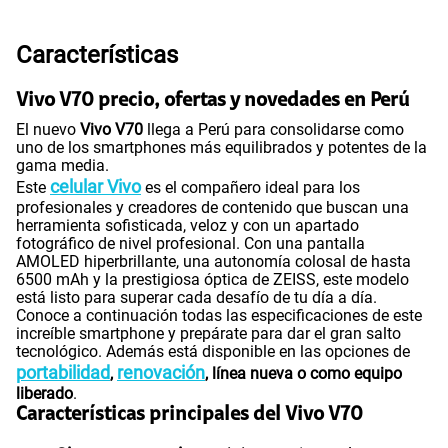
S/
109.90
Paga solo
Características
110GB
en alta velocidad
S/
69.90
Vivo V70 precio, ofertas y novedades en Perú
Paga solo
El nuevo
Vivo V70
llega a Perú para consolidarse como
uno de los smartphones más equilibrados y potentes de la
gama media.
175GB
en alta velocidad
S/
159.90
celular Vivo
Este
es el compañero ideal para los
Paga solo
profesionales y creadores de contenido que buscan una
herramienta sofisticada, veloz y con un apartado
fotográfico de nivel profesional. Con una pantalla
185GB
en alta velocidad
AMOLED hiperbrillante, una autonomía colosal de hasta
S/
189.90
Paga solo
6500 mAh y la prestigiosa óptica de ZEISS, este modelo
está listo para superar cada desafío de tu día a día.
Conoce a continuación todas las especificaciones de este
increíble smartphone y prepárate para dar el gran salto
200GB
en alta velocidad
S/
289.90
tecnológico. Además está disponible en las opciones de
Paga solo
portabilidad
renovación
,
, línea nueva o como equipo
liberado
.
Ver menos planes
Características principales del Vivo V70