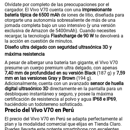
Olvídate por completo de las preocupaciones por el
cargador. El Vivo V70 cuenta con una
impresionante
batería típica de 6500 mAh
de iones de litio, diseñada para
otorgarte una autonomía sobresaliente de más de una
jornada completa bajo un uso intensivo (y una versión
exclusiva de Amazon de 5400mAh). Cuando necesites
recargar, la tecnología
Flashcharge de 90 W
te devolverá a
la acción en cuestión de minutos.
Diseño ultra delgado con seguridad ultrasónica 3D y
máxima resistencia
A pesar de albergar una batería tan gigante, el Vivo V70
presume un cuerpo premium ultra delgado, con apenas
7,40 mm de profundidad en su versión Black
(187 g) y
7,59
mm en las versiones Gray y Brown
(194 g).
Adicionalmente, cuenta con un avanzado
sensor de huella
digital ultrasónico 3D
directamente en la pantalla para un
desbloqueo instantáneo y seguro, y posee la máxima
certificación de resistencia al polvo y agua
IP68 e IP69
,
haciéndolo un todoterreno sofisticado.
Precio del Vivo V70 en Perú
El precio del Vivo V70 en Perú se adapta perfectamente al
plan y la modalidad comercial que elijas en Tienda Claro.
Puedes llevarte este potente smartphone con excelentes