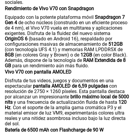
sociales.
Rendimiento de Vivo V70 con Snapdragon
Equipado con la potente plataforma móvil
Snapdragon 7
Gen 4
de ocho núcleos (construido en un eficiente proceso
de 4 nm), el Vivo V70 vuela en multitarea y aplicaciones
exigentes. Disfruta de la fluidez del nuevo sistema
OriginOS 6
(basado en Android 16), respaldado por
configuraciones masivas de almacenamiento de
512GB
(con tecnología UFS 4.1) y memorias RAM LPDDR5X de
8GB
(en colores Gray y Brown) o de
12GB
(en color Black).
Además, dispone de la tecnología de
RAM Extendida de 8
GB
para un rendimiento aún más fluido.
Vivo V70 con pantalla AMOLED
Disfruta de tus videos, juegos y documentos en una
espectacular
pantalla AMOLED de 6,59 pulgadas
con
resolución de 2750 × 1260 píxeles. Esta pantalla destaca
por alcanzar un impresionante
brillo máximo local de 5000
nits
y una frecuencia de actualización fluida de hasta
120
Hz
. Con el soporte de la amplia gama cromática P3 y el
material emisor de luz VM9, experimentarás colores ultra
reales y una nitidez asombrosa incluso bajo la luz directa
del sol.
Batería de 6500 mAh con Flashcharge de 90 W