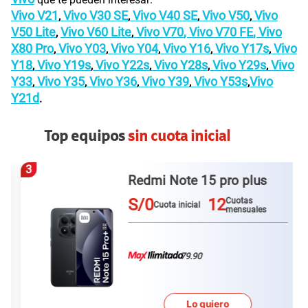
Vivo V21
Vivo V30 SE
Vivo V40 SE
Vivo V50
Vivo
,
,
,
,
V50 Lite
Vivo V60 Lite
Vivo V70
,
Vivo V70 FE
,
Vivo
,
,
X80 Pro
Vivo Y03
Vivo Y04
Vivo Y16
Vivo Y17s
Vivo
,
,
,
,
,
Y18
Vivo Y19s
Vivo Y22s
Vivo Y28s
Vivo Y29s
Vivo
,
,
,
,
,
Y33
Vivo Y35
Vivo Y36
Vivo Y39
Vivo Y53s
Vivo
,
,
,
,
,
Y21d
.
Top equipos
sin cuota inicial
3
Redmi Note 15 pro plus
S/0
12
Cuotas
Cuota inicial
mensuales
79.90
Lo quiero