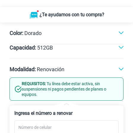
¿Te ayudamos con tu compra?
Color:
Dorado
Capacidad:
512GB
Negro
Dorado
512GB
Modalidad:
Renovación
REQUISITOS:
Tu línea debe estar activa, sin
Línea Nueva
Portabilidad
suspensiones ni pagos pendientes de planes o
equipos.
Renovación
Ingresa el número a renovar