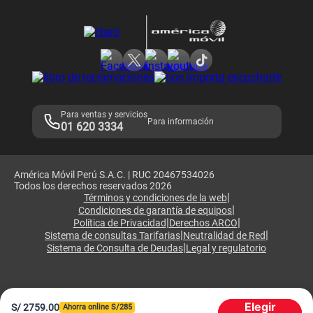
Devoluciones por interrupciones
Consultas en línea
Atención de reclamos
Samsung A57
Consulta de reclamos
Consulta de IMEI
Adquirientes iPhone 6, 6S y SE
Hablando Claro
Mensaje de Seguridad
Samsung S25 Ultra
Consideraciones
Términos y Condiciones de Tienda Claro
Libro de Reclamaciones
Legales de marketplace
Para ventas y servicios
Para información
01 620 3334
América Móvil Perú S.A.C. | RUC 20467534026
Todos los derechos reservados 2026
|
Términos y condiciones de la web
|
Condiciones de garantía de equipos
|
|
Política de Privacidad
Derechos ARCO
|
|
Sistema de consultas Tarifarias
Neutralidad de Red
|
Sistema de Consulta de Deudas
Legal y regulatorio
Elegir
S/
2759.00
Ahorra online S/
285