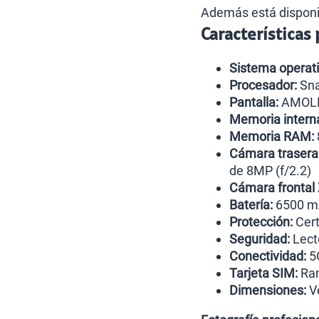
Además está disponi
Características
Sistema operati
Procesador:
Sna
Pantalla:
AMOLED
Memoria intern
Memoria RAM:
Cámara trasera 
de 8MP (f/2.2)
Cámara frontal 
Batería:
6500 mA
Protección:
Cert
Seguridad:
Lecto
Conectividad:
5G
Tarjeta SIM:
Ran
Dimensiones:
Ve