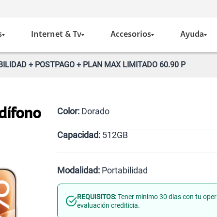
s
Internet & Tv
Accesorios
Ayuda
ILIDAD + POSTPAGO + PLAN MAX LIMITADO 60.90 P
Color:
Dorado
dífono
Capacidad:
512GB
Negro
Dorado
512GB
Modalidad:
Portabilidad
REQUISITOS:
Tener mínimo 30 días con tu oper
Línea Nueva
Portabilidad
evaluación crediticia.