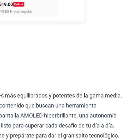
819.00
45GB
en alta velocidad
49.00
Precio regular
S/
49.90
30GB
en alta velocidad
S/
39.90
60GB
en alta velocidad
S/
56.90
75 GB
en alta velocidad
S/
60.90
es más equilibrados y potentes de la gama media.
e contenido que buscan una herramienta
a pantalla AMOLED hiperbrillante, una autonomía
lanes
isto para superar cada desafío de tu día a día.
 y prepárate para dar el gran salto tecnológico.