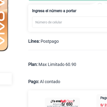
Celular liberado
Ingresa el número a portar
Línea:
Postpago
Postpago
Prepago
Plan:
Max Limitado 60.90
Max
Pago:
Al contado
Al contado
Cuotas Cl
Pago
¿Ya eres
?
Paga solo
S/ 650
Ahorra
S/
2
aplicado al precio regular