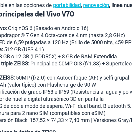
ble en las opciones de
portabilidad
,
renovación
, línea n
 principales del Vivo V70
vo:
OriginOS 6 (Basado en Android 16)
pdragon® 7 Gen 4 Octa-core de 4 nm (hasta 2,8 GHz)
 de 6,59 pulgadas a 120 Hz (Brillo de 5000 nits, 459 PP
a:
512 GB (UFS 4.1)
8 GB o 12 GB (LPDDR5X) + 8 GB de RAM Extendida
triple ZEISS:
Principal de 50MP OIS (f/1.88) + Superteleo
ZEISS:
50MP (f/2.0) con Autoenfoque (AF) y selfi grupal
h (valor típico) con Flashcharge de 90 W
ificación de grado IP68 e IP69 (Resistencia al agua y pol
r de huella digital ultrasónico 3D en pantalla
 de doble modo de espera, Wi-Fi dual band, Bluetooth 5.4
ura para 2 nano SIM (compatibles con eSIM)
rsión Black: 157,52 × 74,33 × 7,40 mm | Versiones Gray