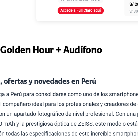
S/
2
Accede a Full Claro aquí
S/
30
Paga solo
Paga solo
 Golden Hour + Audífono
Paga solo
, ofertas y novedades en Perú
ga a Perú para consolidarse como uno de los smartphon
Paga solo
l compañero ideal para los profesionales y creadores d
 con un apartado fotográfico de nivel profesional. Con un
Ver menos p
 mAh y la prestigiosa óptica de ZEISS, este modelo está l
n todas las especificaciones de este increíble smartphone