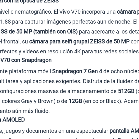
l con la óptica de ZEISS
nivel cinematográfico. El Vivo V70 incorpora una
cámara p
/1.88 para capturar imágenes perfectas aun de noche. E
EISS de 50 MP (también con OIS)
para acercarte a los deta
l frontal, su
cámara para selfi grupal ZEISS de 50 MP
con
rfectos y videos en resolución 4K para tus redes sociales
 V70 con Snapdragon
ente plataforma móvil
Snapdragon 7 Gen 4
de ocho núcleo
titarea y aplicaciones exigentes. Disfruta de la fluidez
 configuraciones masivas de almacenamiento de
512GB
(
 colores Gray y Brown) o de
12GB
(en color Black). Adem
ento aún más fluido.
lla AMOLED
os, juegos y documentos en una espectacular
pantalla A