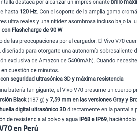
antalla destaca por alcanzar un impresionante
brillo máx
 de hasta
120 Hz
. Con el soporte de la amplia gama cromát
s ultra reales y una nitidez asombrosa incluso bajo la luz
 con Flashcharge de 90 W
o de las preocupaciones por el cargador. El Vivo V70 cu
io, diseñada para otorgarte una autonomía sobresaliente
sión exclusiva de Amazon de 5400mAh). Cuando necesites
n en cuestión de minutos.
 con seguridad ultrasónica 3D y máxima resistencia
una batería tan gigante, el Vivo V70 presume un cuerpo 
rsión Black
(187 g) y
7,59 mm en las versiones Gray y B
huella digital ultrasónico 3D
directamente en la pantalla 
ón de resistencia al polvo y agua
IP68 e IP69
, haciéndolo
 V70 en Perú