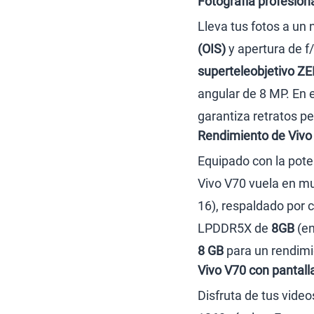
Fotografía profesiona
Lleva tus fotos a un 
(OIS)
y apertura de f
superteleobjetivo Z
angular de 8 MP. En e
garantiza retratos pe
Rendimiento de Vivo
Equipado con la pot
Vivo V70 vuela en mul
16), respaldado por
LPDDR5X de
8GB
(en
8 GB
para un rendimi
Vivo V70 con panta
Disfruta de tus vide