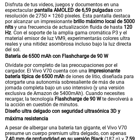
Disfruta de tus videos, juegos y documentos en una
espectacular
pantalla AMOLED de 6,59 pulgadas
con
resolución de 2750 × 1260 píxeles. Esta pantalla destaca
por alcanzar un impresionante
brillo máximo local de 5000
nits
y una frecuencia de actualización fluida de hasta
120
Hz
. Con el soporte de la amplia gama cromática P3 y el
material emisor de luz VM9, experimentarás colores ultra
reales y una nitidez asombrosa incluso bajo la luz directa
del sol.
Batería de 6500 mAh con Flashcharge de 90 W
Olvídate por completo de las preocupaciones por el
cargador. El Vivo V70 cuenta con una
impresionante
batería típica de 6500 mAh
de iones de litio, diseñada para
otorgarte una autonomía sobresaliente de más de una
jornada completa bajo un uso intensivo (y una versión
exclusiva de Amazon de 5400mAh). Cuando necesites
recargar, la tecnología
Flashcharge de 90 W
te devolverá a
la acción en cuestión de minutos.
Diseño ultra delgado con seguridad ultrasónica 3D y
máxima resistencia
A pesar de albergar una batería tan gigante, el Vivo V70
presume un cuerpo premium ultra delgado, con apenas
7,40 mm de profundidad en su versión Black
(187 g) y
7,59