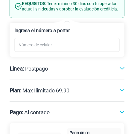
REQUISITOS:
Tener mínimo 30 días con tu operador
Línea Nueva
Portabilidad
actual, sin deudas y aprobar la evaluación crediticia.
Renovación
Celular liberado
Ingresa el número a portar
Línea:
Postpago
Postpago
Prepago
Plan:
Max Ilimitado 69.90
Max
Max Ilimitado
Pago:
Al contado
Paga en
125GB
en alta velocidad
Pago único