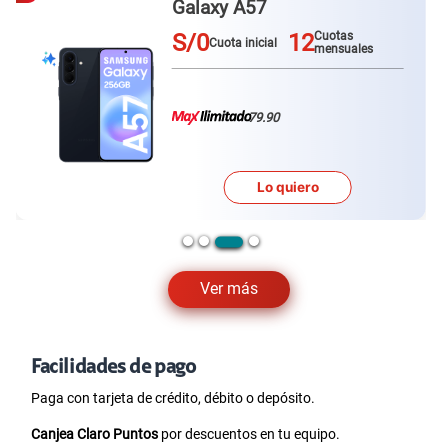
Galaxy A57
S/0
12
Cuotas
Cuota inicial
mensuales
79.90
Lo quiero
Ver más
Facilidades de pago
Paga con tarjeta de crédito, débito o depósito.
Canjea Claro Puntos
por descuentos en tu equipo.