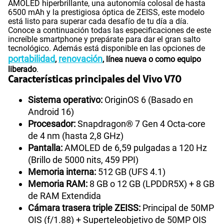
AMOLED hiperbrillante, una autonomía colosal de hasta
6500 mAh y la prestigiosa óptica de ZEISS, este modelo
está listo para superar cada desafío de tu día a día.
Conoce a continuación todas las especificaciones de este
increíble smartphone y prepárate para dar el gran salto
tecnológico. Además está disponible en las opciones de
portabilidad
renovación
,
, línea nueva o como equipo
liberado
.
Características principales del Vivo V70
Sistema operativo:
OriginOS 6 (Basado en
Android 16)
Procesador:
Snapdragon® 7 Gen 4 Octa-core
de 4 nm (hasta 2,8 GHz)
Pantalla:
AMOLED de 6,59 pulgadas a 120 Hz
(Brillo de 5000 nits, 459 PPI)
Memoria interna:
512 GB (UFS 4.1)
Memoria RAM:
8 GB o 12 GB (LPDDR5X) + 8 GB
de RAM Extendida
Cámara trasera triple ZEISS:
Principal de 50MP
OIS (f/1.88) + Superteleobjetivo de 50MP OIS