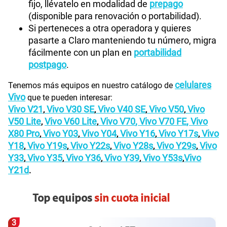
fijo, llévatelo en modalidad de
prepago
(disponible para renovación o portabilidad).
Si perteneces a otra operadora y quieres
pasarte a Claro manteniendo tu número, migra
fácilmente con un plan en
portabilidad
postpago
.
celulares
Tenemos más equipos en nuestro catálogo de
Vivo
que te pueden interesar:
Vivo V21
Vivo V30 SE
Vivo V40 SE
Vivo V50
Vivo
,
,
,
,
V50 Lite
Vivo V60 Lite
Vivo V70
,
Vivo V70 FE
,
Vivo
,
,
X80 Pro
Vivo Y03
Vivo Y04
Vivo Y16
Vivo Y17s
Vivo
,
,
,
,
,
Y18
Vivo Y19s
Vivo Y22s
Vivo Y28s
Vivo Y29s
Vivo
,
,
,
,
,
Y33
Vivo Y35
Vivo Y36
Vivo Y39
Vivo Y53s
Vivo
,
,
,
,
,
Y21d
.
Top equipos
sin cuota inicial
3