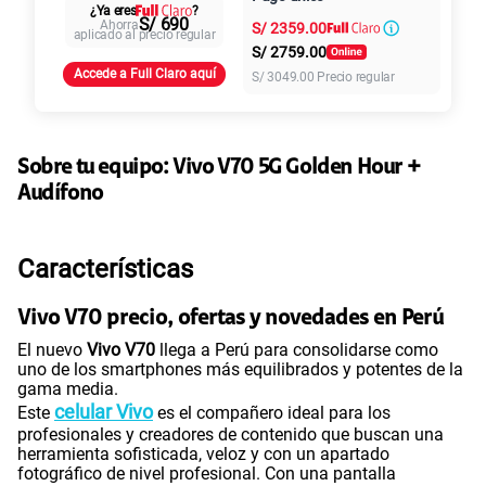
Al contado
Cuotas Claro
cuotas sin
¿Ya eres
?
S/
79.90
Paga solo
S/ 690
Ahorra
S/
2359.00
intereses
aplicado al precio regular
S/
2759.00
Accede a Full Claro aquí
S/
3049.00
Precio regular
155 GB
en alta velocidad
S/
95.90
Paga solo
Ver más planes
Sobre tu equipo:
Vivo
V70 5G Golden Hour +
Audífono
Características
Vivo V70 precio, ofertas y novedades en Perú
El nuevo
Vivo V70
llega a Perú para consolidarse como
uno de los smartphones más equilibrados y potentes de la
gama media.
celular Vivo
Este
es el compañero ideal para los
profesionales y creadores de contenido que buscan una
herramienta sofisticada, veloz y con un apartado
fotográfico de nivel profesional. Con una pantalla