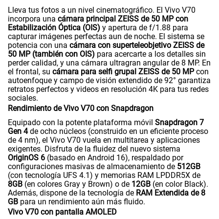
Lleva tus fotos a un nivel cinematográfico. El Vivo V70
incorpora una
cámara principal ZEISS de 50 MP con
Estabilización Óptica (OIS)
y apertura de f/1.88 para
capturar imágenes perfectas aun de noche. El sistema se
potencia con una
cámara con superteleobjetivo ZEISS de
50 MP (también con OIS)
para acercarte a los detalles sin
perder calidad, y una cámara ultragran angular de 8 MP. En
el frontal, su
cámara para selfi grupal ZEISS de 50 MP
con
autoenfoque y campo de visión extendido de 92° garantiza
retratos perfectos y videos en resolución 4K para tus redes
sociales.
Rendimiento de Vivo V70 con Snapdragon
Equipado con la potente plataforma móvil
Snapdragon 7
Gen 4
de ocho núcleos (construido en un eficiente proceso
de 4 nm), el Vivo V70 vuela en multitarea y aplicaciones
exigentes. Disfruta de la fluidez del nuevo sistema
OriginOS 6
(basado en Android 16), respaldado por
configuraciones masivas de almacenamiento de
512GB
(con tecnología UFS 4.1) y memorias RAM LPDDR5X de
8GB
(en colores Gray y Brown) o de
12GB
(en color Black).
Además, dispone de la tecnología de
RAM Extendida de 8
GB
para un rendimiento aún más fluido.
Vivo V70 con pantalla AMOLED