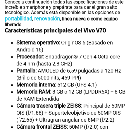
Conoce a continuación todas las especificaciones de este
increíble smartphone y prepárate para dar el gran salto
tecnológico. Además está disponible en las opciones de
portabilidad
renovación
,
, línea nueva o como equipo
liberado
.
Características principales del Vivo V70
Sistema operativo:
OriginOS 6 (Basado en
Android 16)
Procesador:
Snapdragon® 7 Gen 4 Octa-core
de 4 nm (hasta 2,8 GHz)
Pantalla:
AMOLED de 6,59 pulgadas a 120 Hz
(Brillo de 5000 nits, 459 PPI)
Memoria interna:
512 GB (UFS 4.1)
Memoria RAM:
8 GB o 12 GB (LPDDR5X) + 8 GB
de RAM Extendida
Cámara trasera triple ZEISS:
Principal de 50MP
OIS (f/1.88) + Superteleobjetivo de 50MP OIS
(f/2.65) + Ultragran angular de 8MP (f/2.2)
Cámara frontal ZEISS:
50MP (f/2.0) con