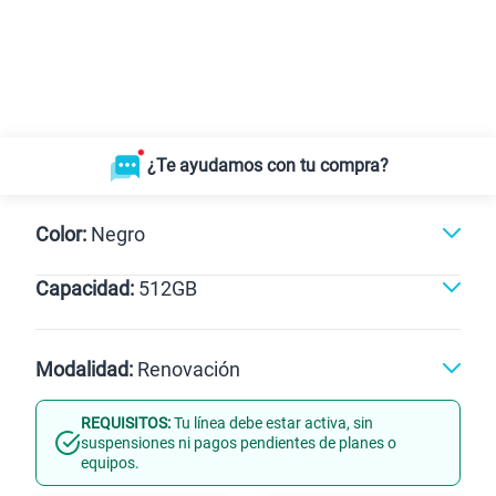
¿Te ayudamos con tu compra?
Color:
Negro
Capacidad:
512GB
Dorado
Negro
512GB
Modalidad:
Renovación
REQUISITOS:
Tu línea debe estar activa, sin
Línea Nueva
Portabilidad
suspensiones ni pagos pendientes de planes o
equipos.