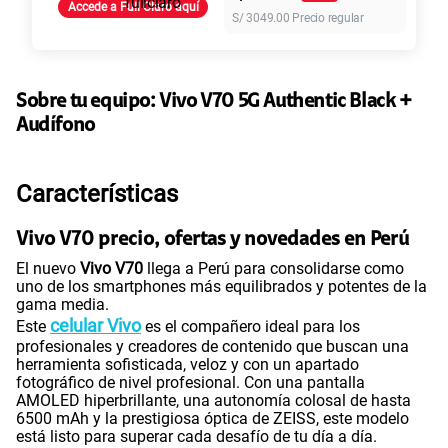
155 GB
en alta velocidad
Accede a Full Claro aquí
S/
3049.00
Precio regular
S/
95.90
Paga solo
Ver más planes
Sobre tu equipo:
Vivo
V70 5G Authentic Black +
Audífono
Características
Vivo V70 precio, ofertas y novedades en Perú
El nuevo
Vivo V70
llega a Perú para consolidarse como
uno de los smartphones más equilibrados y potentes de la
gama media.
celular Vivo
Este
es el compañero ideal para los
profesionales y creadores de contenido que buscan una
herramienta sofisticada, veloz y con un apartado
fotográfico de nivel profesional. Con una pantalla
AMOLED hiperbrillante, una autonomía colosal de hasta
6500 mAh y la prestigiosa óptica de ZEISS, este modelo
está listo para superar cada desafío de tu día a día.