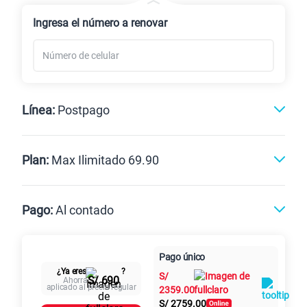
Renovación
Celular liberado
Ingresa el número a renovar
Línea:
Postpago
Postpago
Prepago
Plan:
Max Ilimitado 69.90
Max
Max Ilimitado
Pago:
Al contado
Paga en
125GB
en alta velocidad
Pago único
Al contado
Cuotas Claro
cuotas sin
S/
79.90
¿Ya eres
?
Paga solo
S/
intereses
S/ 690
Ahorra
aplicado al precio regular
2359.00
S/
2759.00