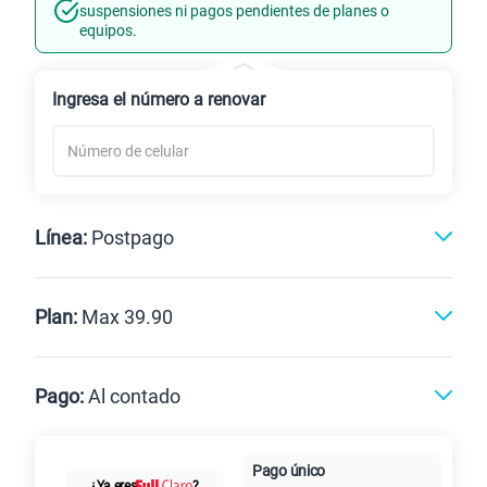
Línea Nueva
Portabilidad
suspensiones ni pagos pendientes de planes o
equipos.
Renovación
Celular liberado
Ingresa el número a renovar
Línea:
Postpago
Postpago
Prepago
Plan:
Max 39.90
Max
Max Ilimitado
Pago:
Al contado
Paga en
Pago único
25GB
en alta velocidad
Al contado
Cuotas Claro
cuotas sin
¿Ya eres
?