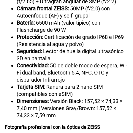
(f/2.65) + Ultragran angular de 8MP (f/2.2)
Cámara frontal ZEISS:
50MP (f/2.0) con
Autoenfoque (AF) y selfi grupal
Batería:
6500 mAh (valor típico) con
Flashcharge de 90 W
Protección:
Certificación de grado IP68 e IP69
(Resistencia al agua y polvo)
Seguridad:
Lector de huella digital ultrasónico
3D en pantalla
Conectividad:
5G de doble modo de espera, Wi-
Fi dual band, Bluetooth 5.4, NFC, OTG y
disparador Infrarrojo
Tarjeta SIM:
Ranura para 2 nano SIM
(compatibles con eSIM)
Dimensiones:
Versión Black: 157,52 × 74,33 ×
7,40 mm | Versiones Gray/Brown: 157,52 ×
74,33 × 7,59 mm
Fotografía profesional con la óptica de ZEISS