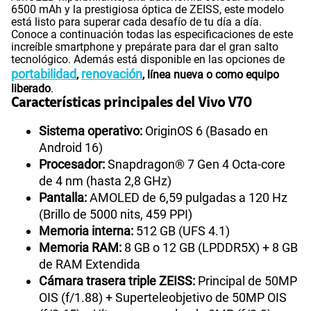
6500 mAh y la prestigiosa óptica de ZEISS, este modelo
está listo para superar cada desafío de tu día a día.
Conoce a continuación todas las especificaciones de este
increíble smartphone y prepárate para dar el gran salto
tecnológico. Además está disponible en las opciones de
portabilidad
renovación
,
, línea nueva o como equipo
liberado
.
Características principales del Vivo V70
Sistema operativo:
OriginOS 6 (Basado en
Android 16)
Procesador:
Snapdragon® 7 Gen 4 Octa-core
de 4 nm (hasta 2,8 GHz)
Pantalla:
AMOLED de 6,59 pulgadas a 120 Hz
(Brillo de 5000 nits, 459 PPI)
Memoria interna:
512 GB (UFS 4.1)
Memoria RAM:
8 GB o 12 GB (LPDDR5X) + 8 GB
de RAM Extendida
Cámara trasera triple ZEISS:
Principal de 50MP
OIS (f/1.88) + Superteleobjetivo de 50MP OIS