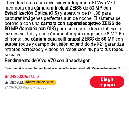
Lleva tus fotos a un nivel cinematográfico. El Vivo V70
incorpora una
cámara principal ZEISS de 50 MP con
Estabilización Óptica (OIS)
y apertura de f/1.88 para
capturar imágenes perfectas aun de noche. El sistema se
potencia con una
cámara con superteleobjetivo ZEISS de
50 MP (también con OIS)
para acercarte a los detalles sin
perder calidad, y una cámara ultragran angular de 8 MP. En
el frontal, su
cámara para selfi grupal ZEISS de 50 MP
con
autoenfoque y campo de visión extendido de 92° garantiza
retratos perfectos y videos en resolución 4K para tus redes
sociales.
Rendimiento de Vivo V70 con Snapdragon
Equipado con la potente plataforma móvil
Snapdragon 7
Gen 4
de ocho núcleos (construido en un eficiente proceso
S/
2489.00
Elegir
de 4 nm), el Vivo V70 vuela en multitarea y aplicaciones
S/
2859.00
Ahorra online S/
190
equipo
exigentes. Disfruta de la fluidez del nuevo sistema
S/
3049.00
Precio Prepago
OriginOS 6
(basado en Android 16), respaldado por
configuraciones masivas de almacenamiento de
512GB
(con tecnología UFS 4.1) y memorias RAM LPDDR5X de
8GB
(en colores Gray y Brown) o de
12GB
(en color Black).
Además, dispone de la tecnología de
RAM Extendida de 8
GB
para un rendimiento aún más fluido.
Vivo V70 con pantalla AMOLED