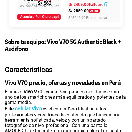
S/
29.90
S/ 560
Ahorra
S/
2489.00
Paga solo
intereses
aplicado al precio regular
S/
2859.00
Accede a Full Claro aquí
S/
3049.00
Precio regular
45GB
en alta velocidad
S/
49.90
Paga solo
Sobre tu equipo:
Vivo
V70 5G Authentic Black +
Ver más planes
Audífono
Características
Vivo V70 precio, ofertas y novedades en Perú
El nuevo
Vivo V70
llega a Perú para consolidarse como
uno de los smartphones más equilibrados y potentes de la
gama media.
celular Vivo
Este
es el compañero ideal para los
profesionales y creadores de contenido que buscan una
herramienta sofisticada, veloz y con un apartado
fotográfico de nivel profesional. Con una pantalla
AMOLED hiperbrillante, una autonomía colosal de hasta