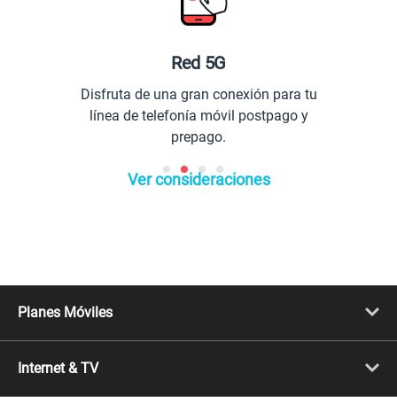
Red 5G
Plane
uta de una gran conexión para tu
Comuníc
a de telefonía móvil postpago y
prepago.
Ver consideraciones
Planes Móviles
Portabilidad
Línea Nueva
Internet & TV
Línea Adicional
Planes ilimitados