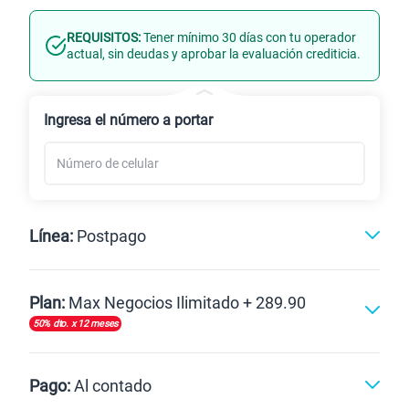
REQUISITOS:
Tener mínimo 30 días con tu operador
Línea Nueva
Portabilidad
actual, sin deudas y aprobar la evaluación crediticia.
Renovación
Ingresa el número a portar
Línea:
Postpago
Postpago
Plan:
Max Negocios Ilimitado + 289.90
50% dto. x 12 meses
Max
Max Ilimitado
Pago:
Al contado