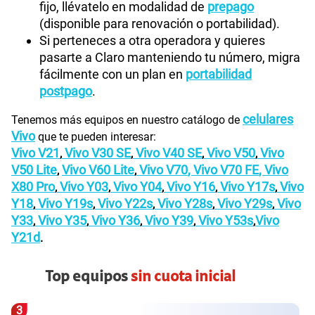
fijo, llévatelo en modalidad de
prepago
(disponible para renovación o portabilidad).
Si perteneces a otra operadora y quieres
pasarte a Claro manteniendo tu número, migra
fácilmente con un plan en
portabilidad
postpago
.
celulares
Tenemos más equipos en nuestro catálogo de
Vivo
que te pueden interesar:
Vivo V21
Vivo V30 SE
Vivo V40 SE
Vivo V50
Vivo
,
,
,
,
V50 Lite
Vivo V60 Lite
Vivo V70
,
Vivo V70 FE
,
Vivo
,
,
X80 Pro
Vivo Y03
Vivo Y04
Vivo Y16
Vivo Y17s
Vivo
,
,
,
,
,
Y18
Vivo Y19s
Vivo Y22s
Vivo Y28s
Vivo Y29s
Vivo
,
,
,
,
,
Y33
Vivo Y35
Vivo Y36
Vivo Y39
Vivo Y53s
Vivo
,
,
,
,
,
Y21d
.
Top equipos
sin cuota inicial
3