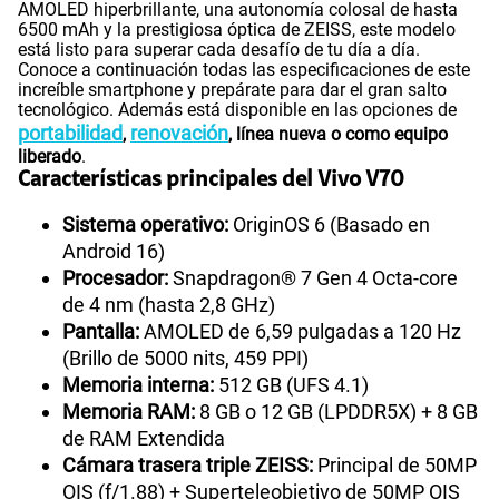
AMOLED hiperbrillante, una autonomía colosal de hasta
6500 mAh y la prestigiosa óptica de ZEISS, este modelo
está listo para superar cada desafío de tu día a día.
185GB
en alta velocidad
Conoce a continuación todas las especificaciones de este
S/
94.95
S/
189.90
increíble smartphone y prepárate para dar el gran salto
Paga solo
50% dto. x 12 meses
tecnológico. Además está disponible en las opciones de
portabilidad
renovación
,
, línea nueva o como equipo
liberado
.
200GB
en alta velocidad
S/
144.95
Características principales del Vivo V70
S/
289.90
Paga solo
50% dto. x 12 meses
Sistema operativo:
OriginOS 6 (Basado en
Android 16)
Ver menos planes
Procesador:
Snapdragon® 7 Gen 4 Octa-core
de 4 nm (hasta 2,8 GHz)
Pantalla:
AMOLED de 6,59 pulgadas a 120 Hz
(Brillo de 5000 nits, 459 PPI)
Memoria interna:
512 GB (UFS 4.1)
Memoria RAM:
8 GB o 12 GB (LPDDR5X) + 8 GB
de RAM Extendida
Cámara trasera triple ZEISS:
Principal de 50MP
OIS (f/1.88) + Superteleobjetivo de 50MP OIS