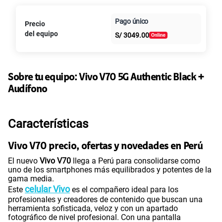
Paga en
125GB
en alta velocidad
Pago único
Precio
Al contado
Cuotas Claro
cuotas sin
S/
39.95
S/
79.90
del equipo
S/
3049.00
intereses
Paga solo
50% dto. x 6 meses
135GB
en alta velocidad
S/
47.95
Sobre tu equipo:
Vivo
V70 5G Authentic Black +
S/
95.90
Paga solo
50% dto. x 12 meses
Audífono
160GB
en alta velocidad
S/
54.95
Características
S/
109.90
Paga solo
50% dto. x 12 meses
Vivo V70 precio, ofertas y novedades en Perú
110GB
en alta velocidad
El nuevo
Vivo V70
llega a Perú para consolidarse como
S/
69.90
uno de los smartphones más equilibrados y potentes de la
Paga solo
gama media.
celular Vivo
Este
es el compañero ideal para los
profesionales y creadores de contenido que buscan una
175GB
en alta velocidad
herramienta sofisticada, veloz y con un apartado
S/
79.95
S/
159.90
fotográfico de nivel profesional. Con una pantalla
Paga solo
50% dto. x 12 meses