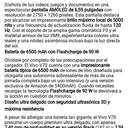
Disfruta de tus videos, juegos y documentos en una
espectacular
pantalla AMOLED de 6,59 pulgadas
con
resolución de 2750 × 1260 píxeles. Esta pantalla destaca
por alcanzar un impresionante
brillo máximo local de 5000
nits
y una frecuencia de actualización fluida de hasta
120
Hz
. Con el soporte de la amplia gama cromática P3 y el
material emisor de luz VM9, experimentarás colores ultra
reales y una nitidez asombrosa incluso bajo la luz directa
del sol.
Batería de 6500 mAh con Flashcharge de 90 W
Olvídate por completo de las preocupaciones por el
cargador. El Vivo V70 cuenta con una
impresionante
batería típica de 6500 mAh
de iones de litio, diseñada para
otorgarte una autonomía sobresaliente de más de una
jornada completa bajo un uso intensivo (y una versión
exclusiva de Amazon de 5400mAh). Cuando necesites
recargar, la tecnología
Flashcharge de 90 W
te devolverá a
la acción en cuestión de minutos.
Diseño ultra delgado con seguridad ultrasónica 3D y
máxima resistencia
A pesar de albergar una batería tan gigante, el Vivo V70
presume un cuerpo premium ultra delgado, con apenas
7,40 mm de profundidad en su versión Black
(187 g) y
7,59