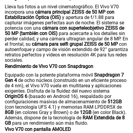
Lleva tus fotos a un nivel cinematográfico. El Vivo V70
incorpora una
cámara principal ZEISS de 50 MP con
Estabilización Óptica (OIS)
y apertura de f/1.88 para
capturar imágenes perfectas aun de noche. El sistema se
potencia con una
cámara con superteleobjetivo ZEISS de
50 MP (también con OIS)
para acercarte a los detalles sin
perder calidad, y una cámara ultragran angular de 8 MP. En
el frontal, su
cámara para selfi grupal ZEISS de 50 MP
con
autoenfoque y campo de visión extendido de 92° garantiza
retratos perfectos y videos en resolución 4K para tus redes
sociales.
Rendimiento de Vivo V70 con Snapdragon
Equipado con la potente plataforma móvil
Snapdragon 7
Gen 4
de ocho núcleos (construido en un eficiente proceso
de 4 nm), el Vivo V70 vuela en multitarea y aplicaciones
exigentes. Disfruta de la fluidez del nuevo sistema
OriginOS 6
(basado en Android 16), respaldado por
configuraciones masivas de almacenamiento de
512GB
(con tecnología UFS 4.1) y memorias RAM LPDDR5X de
8GB
(en colores Gray y Brown) o de
12GB
(en color Black).
Además, dispone de la tecnología de
RAM Extendida de 8
GB
para un rendimiento aún más fluido.
Vivo V70 con pantalla AMOLED