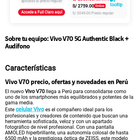
aplicado al precio regular
S/
2759.00
Accede a Full Claro aquí
S/
3049.00
Precio regular
155 GB
en alta velocidad
S/
95.90
Paga solo
Ver más planes
Sobre tu equipo:
Vivo
V70 5G Authentic Black +
Audífono
Características
Vivo V70 precio, ofertas y novedades en Perú
El nuevo
Vivo V70
llega a Perú para consolidarse como
uno de los smartphones más equilibrados y potentes de la
gama media.
celular Vivo
Este
es el compañero ideal para los
profesionales y creadores de contenido que buscan una
herramienta sofisticada, veloz y con un apartado
fotográfico de nivel profesional. Con una pantalla
AMOLED hiperbrillante, una autonomía colosal de hasta
6500 mAh y la prestigiosa óptica de ZEISS, este modelo