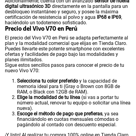
Adicionalmente, cuenta con un avanzado
sensor de huella
digital ultrasónico 3D
directamente en la pantalla para un
desbloqueo instantáneo y seguro, y posee la máxima
certificación de resistencia al polvo y agua
IP68 e IP69
,
haciéndolo un todoterreno sofisticado.
Precio del Vivo V70 en Perú
El precio del Vivo V70 en Perú se adapta perfectamente al
plan y la modalidad comercial que elijas en Tienda Claro.
Puedes llevarte este potente smartphone con excelentes
ofertas y facilidades de pago bajo las modalidades y
planes ilimitados.
Sigue estos sencillos pasos para conocer el precio de tu
nuevo Vivo V70:
Selecciona tu color preferido
y la capacidad de
memoria ideal para ti (Gray o Brown con 8GB de
RAM, o Black con 12GB de RAM).
Elige la modalidad de tu línea
(si vas a portar tu
número actual, renovar tu equipo o solicitar una línea
nueva).
Escoge el método de pago que prefieras
, ya sea
financiándolo en cuotas mensuales cómodas o
pagándolo al contado con descuento especial.
¡Y listo! Al realizar tu compra 100% online en Tienda Claro,