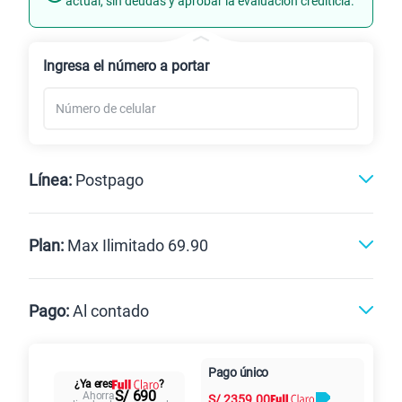
actual, sin deudas y aprobar la evaluación crediticia.
Renovación
Celular liberado
Ingresa el número a portar
Línea:
Postpago
Postpago
Prepago
Plan:
Max Ilimitado 69.90
Max
Max Ilimitado
Pago:
Al contado
Paga en
125GB
en alta velocidad
Pago único
Al contado
Cuotas Claro
cuotas sin
¿Ya eres
?
S/
79.90
Paga solo
S/ 690
Ahorra
S/
2359.00
intereses