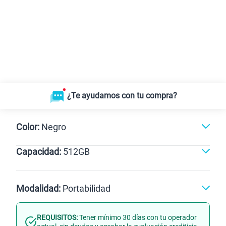
¿Te ayudamos con tu compra?
Color:
Negro
Capacidad:
512GB
Dorado
Negro
512GB
Modalidad:
Portabilidad
REQUISITOS:
Tener mínimo 30 días con tu operador
Línea Nueva
Portabilidad