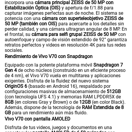
incorpora una
cámara principal ZEISS de 50 MP con
Estabilización Óptica (OIS)
y apertura de f/1.88 para
capturar imágenes perfectas aun de noche. El sistema se
potencia con una
cámara con superteleobjetivo ZEISS de
50 MP (también con OIS)
para acercarte a los detalles sin
perder calidad, y una cámara ultragran angular de 8 MP. En
el frontal, su
cámara para selfi grupal ZEISS de 50 MP
con
autoenfoque y campo de visión extendido de 92° garantiza
retratos perfectos y videos en resolución 4K para tus redes
sociales.
Rendimiento de Vivo V70 con Snapdragon
Equipado con la potente plataforma móvil
Snapdragon 7
Gen 4
de ocho núcleos (construido en un eficiente proceso
de 4 nm), el Vivo V70 vuela en multitarea y aplicaciones
exigentes. Disfruta de la fluidez del nuevo sistema
OriginOS 6
(basado en Android 16), respaldado por
configuraciones masivas de almacenamiento de
512GB
(con tecnología UFS 4.1) y memorias RAM LPDDR5X de
8GB
(en colores Gray y Brown) o de
12GB
(en color Black).
Además, dispone de la tecnología de
RAM Extendida de 8
GB
para un rendimiento aún más fluido.
Vivo V70 con pantalla AMOLED
Disfruta de tus videos, juegos y documentos en una