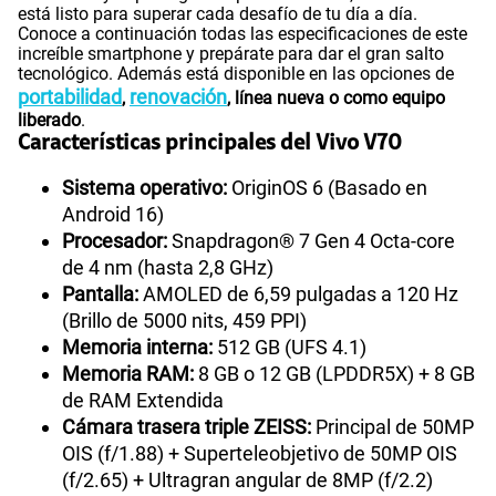
está listo para superar cada desafío de tu día a día.
Conoce a continuación todas las especificaciones de este
increíble smartphone y prepárate para dar el gran salto
tecnológico. Además está disponible en las opciones de
portabilidad
renovación
,
, línea nueva o como equipo
liberado
.
Características principales del Vivo V70
Sistema operativo:
OriginOS 6 (Basado en
Android 16)
Procesador:
Snapdragon® 7 Gen 4 Octa-core
de 4 nm (hasta 2,8 GHz)
Pantalla:
AMOLED de 6,59 pulgadas a 120 Hz
(Brillo de 5000 nits, 459 PPI)
Memoria interna:
512 GB (UFS 4.1)
Memoria RAM:
8 GB o 12 GB (LPDDR5X) + 8 GB
de RAM Extendida
Cámara trasera triple ZEISS:
Principal de 50MP
OIS (f/1.88) + Superteleobjetivo de 50MP OIS
(f/2.65) + Ultragran angular de 8MP (f/2.2)