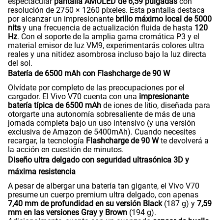
espectacular
pantalla AMOLED de 6,59 pulgadas
con
resolución de 2750 × 1260 píxeles. Esta pantalla destaca
por alcanzar un impresionante
brillo máximo local de 5000
nits
y una frecuencia de actualización fluida de hasta
120
Hz
. Con el soporte de la amplia gama cromática P3 y el
material emisor de luz VM9, experimentarás colores ultra
reales y una nitidez asombrosa incluso bajo la luz directa
del sol.
Batería de 6500 mAh con Flashcharge de 90 W
Olvídate por completo de las preocupaciones por el
cargador. El Vivo V70 cuenta con una
impresionante
batería típica de 6500 mAh
de iones de litio, diseñada para
otorgarte una autonomía sobresaliente de más de una
jornada completa bajo un uso intensivo (y una versión
exclusiva de Amazon de 5400mAh). Cuando necesites
recargar, la tecnología
Flashcharge de 90 W
te devolverá a
la acción en cuestión de minutos.
Diseño ultra delgado con seguridad ultrasónica 3D y
máxima resistencia
A pesar de albergar una batería tan gigante, el Vivo V70
presume un cuerpo premium ultra delgado, con apenas
7,40 mm de profundidad en su versión Black
(187 g) y
7,59
mm en las versiones Gray y Brown
(194 g).