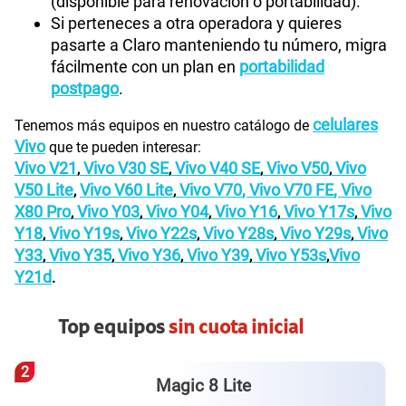
(disponible para renovación o portabilidad).
Si perteneces a otra operadora y quieres
pasarte a Claro manteniendo tu número, migra
fácilmente con un plan en
portabilidad
postpago
.
celulares
Tenemos más equipos en nuestro catálogo de
Vivo
que te pueden interesar:
Vivo V21
Vivo V30 SE
Vivo V40 SE
Vivo V50
Vivo
,
,
,
,
V50 Lite
Vivo V60 Lite
Vivo V70
,
Vivo V70 FE
,
Vivo
,
,
X80 Pro
Vivo Y03
Vivo Y04
Vivo Y16
Vivo Y17s
Vivo
,
,
,
,
,
Y18
Vivo Y19s
Vivo Y22s
Vivo Y28s
Vivo Y29s
Vivo
,
,
,
,
,
Y33
Vivo Y35
Vivo Y36
Vivo Y39
Vivo Y53s
Vivo
,
,
,
,
,
Y21d
.
Top equipos
sin cuota inicial
3
Galaxy A57