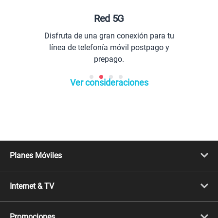
Red 5G
Disfruta de una gran conexión para tu
línea de telefonía móvil postpago y
prepago.
Ver consideraciones
Planes Móviles
Portabilidad
Línea Nueva
Internet & TV
Línea Adicional
Planes ilimitados
Internet Fibra Óptica
Prepago Chévere
Internet + TV
Migración
Promociones