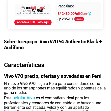
Paga en
Pago único
25GB
en alta velocidad
Al contado
Cuotas Claro
cuotas sin
¿Ya eres
?
S/ 560
Ahorra
S/
29.90
aplicado al precio regular
S/
2489.00
Paga solo
intereses
S/
2859.00
Accede a Full Claro aquí
45GB
en alta velocidad
S/
49.90
Paga solo
Sobre tu equipo:
Vivo
V70 5G Authentic Black +
Ver más planes
Audífono
Características
Vivo V70 precio, ofertas y novedades en Perú
El nuevo
Vivo V70
llega a Perú para consolidarse como
uno de los smartphones más equilibrados y potentes de la
gama media.
celular Vivo
Este
es el compañero ideal para los
profesionales y creadores de contenido que buscan una
herramienta sofisticada, veloz y con un apartado