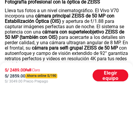
Fotografía profesional con la óptica de ZEISS
Lleva tus fotos a un nivel cinematográfico. El Vivo V70
incorpora una
cámara principal ZEISS de 50 MP con
Estabilización Óptica (OIS)
y apertura de f/1.88 para
capturar imágenes perfectas aun de noche. El sistema se
potencia con una
cámara con superteleobjetivo ZEISS de
50 MP (también con OIS)
para acercarte a los detalles sin
perder calidad, y una cámara ultragran angular de 8 MP. En
el frontal, su
cámara para selfi grupal ZEISS de 50 MP
con
autoenfoque y campo de visión extendido de 92° garantiza
retratos perfectos y videos en resolución 4K para tus redes
sociales.
Rendimiento de Vivo V70 con Snapdragon
S/
2489.00
Elegir
S/
2859.00
Ahorra online S/
190
equipo
Equipado con la potente plataforma móvil
Snapdragon 7
S/
3049.00
Precio Prepago
Gen 4
de ocho núcleos (construido en un eficiente proceso
de 4 nm), el Vivo V70 vuela en multitarea y aplicaciones
exigentes. Disfruta de la fluidez del nuevo sistema
OriginOS 6
(basado en Android 16), respaldado por
configuraciones masivas de almacenamiento de
512GB
(con tecnología UFS 4.1) y memorias RAM LPDDR5X de
8GB
(en colores Gray y Brown) o de
12GB
(en color Black).
Además, dispone de la tecnología de
RAM Extendida de 8
GB
para un rendimiento aún más fluido.