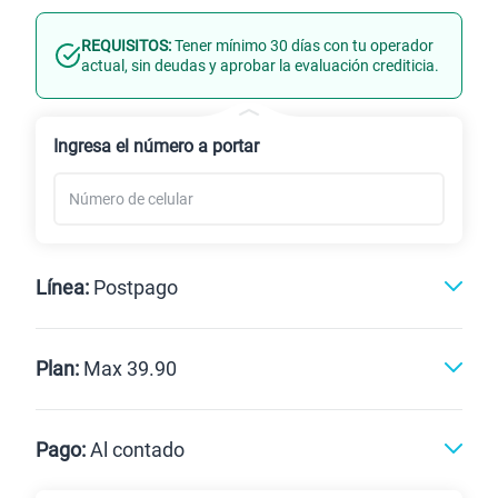
REQUISITOS:
Tener mínimo 30 días con tu operador
Línea Nueva
Portabilidad
actual, sin deudas y aprobar la evaluación crediticia.
Renovación
Celular liberado
Ingresa el número a portar
Línea:
Postpago
Postpago
Prepago
Plan:
Max 39.90
Max
Max Ilimitado
Pago:
Al contado