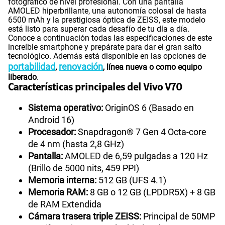
fotográfico de nivel profesional. Con una pantalla
AMOLED hiperbrillante, una autonomía colosal de hasta
6500 mAh y la prestigiosa óptica de ZEISS, este modelo
está listo para superar cada desafío de tu día a día.
Conoce a continuación todas las especificaciones de este
increíble smartphone y prepárate para dar el gran salto
tecnológico. Además está disponible en las opciones de
portabilidad
renovación
,
, línea nueva o como equipo
liberado
.
Características principales del Vivo V70
Sistema operativo:
OriginOS 6 (Basado en
Android 16)
Procesador:
Snapdragon® 7 Gen 4 Octa-core
de 4 nm (hasta 2,8 GHz)
Pantalla:
AMOLED de 6,59 pulgadas a 120 Hz
(Brillo de 5000 nits, 459 PPI)
Memoria interna:
512 GB (UFS 4.1)
Memoria RAM:
8 GB o 12 GB (LPDDR5X) + 8 GB
de RAM Extendida
Cámara trasera triple ZEISS:
Principal de 50MP