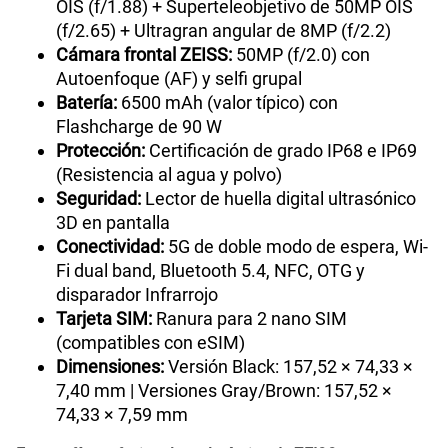
OIS (f/1.88) + Superteleobjetivo de 50MP OIS
(f/2.65) + Ultragran angular de 8MP (f/2.2)
Cámara frontal ZEISS:
50MP (f/2.0) con
Autoenfoque (AF) y selfi grupal
Batería:
6500 mAh (valor típico) con
Flashcharge de 90 W
Protección:
Certificación de grado IP68 e IP69
(Resistencia al agua y polvo)
Seguridad:
Lector de huella digital ultrasónico
3D en pantalla
Conectividad:
5G de doble modo de espera, Wi-
Fi dual band, Bluetooth 5.4, NFC, OTG y
disparador Infrarrojo
Tarjeta SIM:
Ranura para 2 nano SIM
(compatibles con eSIM)
Dimensiones:
Versión Black: 157,52 × 74,33 ×
7,40 mm | Versiones Gray/Brown: 157,52 ×
74,33 × 7,59 mm