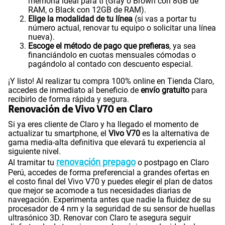
memoria ideal para ti (Gray o Brown con 8GB de
RAM, o Black con 12GB de RAM).
Elige la modalidad de tu línea
(si vas a portar tu
número actual, renovar tu equipo o solicitar una línea
nueva).
Escoge el método de pago que prefieras
, ya sea
financiándolo en cuotas mensuales cómodas o
pagándolo al contado con descuento especial.
¡Y listo! Al realizar tu compra 100% online en Tienda Claro,
accedes de inmediato al beneficio de
envío gratuito
para
recibirlo de forma rápida y segura.
Renovación de Vivo V70 en Claro
Si ya eres cliente de Claro y ha llegado el momento de
actualizar tu smartphone, el
Vivo V70
es la alternativa de
gama media-alta definitiva que elevará tu experiencia al
siguiente nivel.
renovación prepago
Al tramitar tu
o postpago en Claro
Perú, accedes de forma preferencial a grandes ofertas en
el costo final del Vivo V70 y puedes elegir el plan de datos
que mejor se acomode a tus necesidades diarias de
navegación. Experimenta antes que nadie la fluidez de su
procesador de 4 nm y la seguridad de su sensor de huellas
ultrasónico 3D. Renovar con Claro te asegura seguir