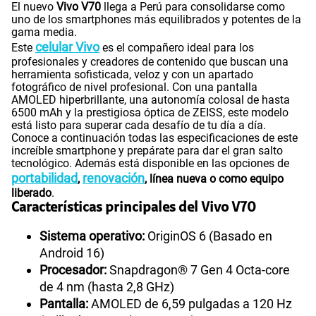
Paga solo
El nuevo
Vivo V70
llega a Perú para consolidarse como
uno de los smartphones más equilibrados y potentes de la
gama media.
75 GB
en alta velocidad
celular Vivo
Este
es el compañero ideal para los
S/
60.90
Paga solo
profesionales y creadores de contenido que buscan una
herramienta sofisticada, veloz y con un apartado
fotográfico de nivel profesional. Con una pantalla
Ver menos planes
AMOLED hiperbrillante, una autonomía colosal de hasta
6500 mAh y la prestigiosa óptica de ZEISS, este modelo
está listo para superar cada desafío de tu día a día.
Conoce a continuación todas las especificaciones de este
increíble smartphone y prepárate para dar el gran salto
tecnológico. Además está disponible en las opciones de
portabilidad
renovación
,
, línea nueva o como equipo
liberado
.
Características principales del Vivo V70
Sistema operativo:
OriginOS 6 (Basado en
Android 16)
Procesador:
Snapdragon® 7 Gen 4 Octa-core
de 4 nm (hasta 2,8 GHz)
Pantalla:
AMOLED de 6,59 pulgadas a 120 Hz