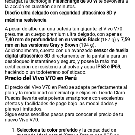
recargar, la tecnología
Flashcharge de 90 W
te devolverá a
la acción en cuestión de minutos.
Diseño ultra delgado con seguridad ultrasónica 3D y
máxima resistencia
A pesar de albergar una batería tan gigante, el Vivo V70
presume un cuerpo premium ultra delgado, con apenas
7,40 mm de profundidad en su versión Black
(187 g) y
7,59
mm en las versiones Gray y Brown
(194 g).
Adicionalmente, cuenta con un avanzado
sensor de huella
digital ultrasónico 3D
directamente en la pantalla para un
desbloqueo instantáneo y seguro, y posee la máxima
certificación de resistencia al polvo y agua
IP68 e IP69
,
haciéndolo un todoterreno sofisticado.
Precio del Vivo V70 en Perú
El precio del Vivo V70 en Perú se adapta perfectamente al
plan y la modalidad comercial que elijas en Tienda Claro.
Puedes llevarte este potente smartphone con excelentes
ofertas y facilidades de pago bajo las modalidades y
planes ilimitados.
Sigue estos sencillos pasos para conocer el precio de tu
nuevo Vivo V70:
Selecciona tu color preferido
y la capacidad de