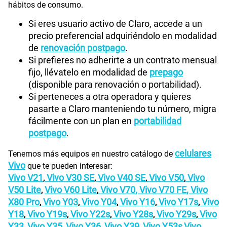
hábitos de consumo.
Si eres usuario activo de Claro, accede a un
precio preferencial adquiriéndolo en modalidad
de
renovación postpago
.
Si prefieres no adherirte a un contrato mensual
fijo, llévatelo en modalidad de
prepago
(disponible para renovación o portabilidad).
Si perteneces a otra operadora y quieres
pasarte a Claro manteniendo tu número, migra
fácilmente con un plan en
portabilidad
postpago
.
celulares
Tenemos más equipos en nuestro catálogo de
Vivo
que te pueden interesar:
Vivo V21
Vivo V30 SE
Vivo V40 SE
Vivo V50
Vivo
,
,
,
,
V50 Lite
Vivo V60 Lite
Vivo V70
,
Vivo V70 FE
,
Vivo
,
,
X80 Pro
Vivo Y03
Vivo Y04
Vivo Y16
Vivo Y17s
Vivo
,
,
,
,
,
Y18
Vivo Y19s
Vivo Y22s
Vivo Y28s
Vivo Y29s
Vivo
,
,
,
,
,
Y33
Vivo Y35
Vivo Y36
Vivo Y39
Vivo Y53s
Vivo
,
,
,
,
,