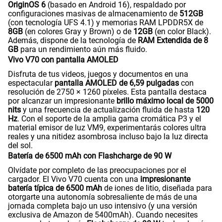
OriginOS 6
(basado en Android 16), respaldado por
configuraciones masivas de almacenamiento de
512GB
(con tecnología UFS 4.1) y memorias RAM LPDDR5X de
8GB
(en colores Gray y Brown) o de
12GB
(en color Black).
Además, dispone de la tecnología de
RAM Extendida de 8
GB
para un rendimiento aún más fluido.
Vivo V70 con pantalla AMOLED
Disfruta de tus videos, juegos y documentos en una
espectacular
pantalla AMOLED de 6,59 pulgadas
con
resolución de 2750 × 1260 píxeles. Esta pantalla destaca
por alcanzar un impresionante
brillo máximo local de 5000
nits
y una frecuencia de actualización fluida de hasta
120
Hz
. Con el soporte de la amplia gama cromática P3 y el
material emisor de luz VM9, experimentarás colores ultra
reales y una nitidez asombrosa incluso bajo la luz directa
del sol.
Batería de 6500 mAh con Flashcharge de 90 W
Olvídate por completo de las preocupaciones por el
cargador. El Vivo V70 cuenta con una
impresionante
batería típica de 6500 mAh
de iones de litio, diseñada para
otorgarte una autonomía sobresaliente de más de una
jornada completa bajo un uso intensivo (y una versión
exclusiva de Amazon de 5400mAh). Cuando necesites