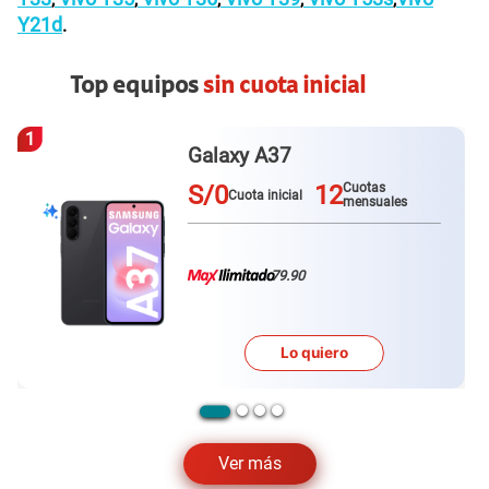
Y21d
.
Top equipos
sin cuota inicial
2
Magic 8 Lite
S/0
12
Cuotas
Cuota inicial
mensuales
79.90
Lo quiero
…
Ver más