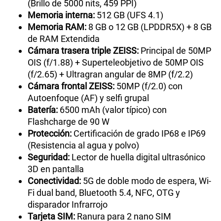
(Brillo de 5000 nits, 459 PPI)
Memoria interna:
512 GB (UFS 4.1)
Memoria RAM:
8 GB o 12 GB (LPDDR5X) + 8 GB
de RAM Extendida
Cámara trasera triple ZEISS:
Principal de 50MP
OIS (f/1.88) + Superteleobjetivo de 50MP OIS
(f/2.65) + Ultragran angular de 8MP (f/2.2)
Cámara frontal ZEISS:
50MP (f/2.0) con
Autoenfoque (AF) y selfi grupal
Batería:
6500 mAh (valor típico) con
Flashcharge de 90 W
Protección:
Certificación de grado IP68 e IP69
(Resistencia al agua y polvo)
Seguridad:
Lector de huella digital ultrasónico
3D en pantalla
Conectividad:
5G de doble modo de espera, Wi-
Fi dual band, Bluetooth 5.4, NFC, OTG y
disparador Infrarrojo
Tarjeta SIM:
Ranura para 2 nano SIM