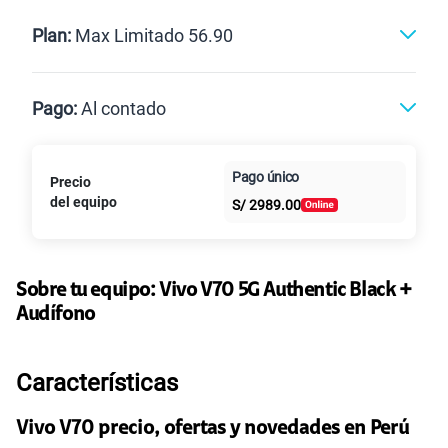
Renovación
Celular liberado
Postpago
Prepago
Plan:
Max Limitado 56.90
Max
Max Ilimitado
Pago:
Al contado
Paga en
Pago único
Precio
25GB
en alta velocidad
Al contado
Cuotas Claro
cuotas sin
S/
29.90
del equipo
S/
2989.00
Paga solo
intereses
45GB
en alta velocidad
S/
49.90
Sobre tu equipo:
Paga solo
Vivo
V70 5G Authentic Black +
Audífono
30GB
en alta velocidad
S/
39.90
Paga solo
Características
60GB
en alta velocidad
Vivo V70 precio, ofertas y novedades en Perú
S/
56.90