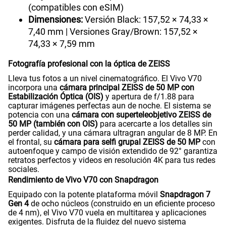
(compatibles con eSIM)
Dimensiones:
Versión Black: 157,52 × 74,33 ×
7,40 mm | Versiones Gray/Brown: 157,52 ×
74,33 × 7,59 mm
Fotografía profesional con la óptica de ZEISS
Lleva tus fotos a un nivel cinematográfico. El Vivo V70
incorpora una
cámara principal ZEISS de 50 MP con
Estabilización Óptica (OIS)
y apertura de f/1.88 para
capturar imágenes perfectas aun de noche. El sistema se
potencia con una
cámara con superteleobjetivo ZEISS de
50 MP (también con OIS)
para acercarte a los detalles sin
perder calidad, y una cámara ultragran angular de 8 MP. En
el frontal, su
cámara para selfi grupal ZEISS de 50 MP
con
autoenfoque y campo de visión extendido de 92° garantiza
retratos perfectos y videos en resolución 4K para tus redes
sociales.
Rendimiento de Vivo V70 con Snapdragon
Equipado con la potente plataforma móvil
Snapdragon 7
Gen 4
de ocho núcleos (construido en un eficiente proceso
de 4 nm), el Vivo V70 vuela en multitarea y aplicaciones
exigentes. Disfruta de la fluidez del nuevo sistema