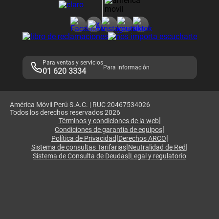
Consulta de reclamos
Consulta de IMEI
Adquirientes iPhone 6, 6S y SE
Hablando Claro
Mensaje de Seguridad
Samsung S25 Ultra
Consideraciones
Términos y Condiciones de Tienda Claro
Libro de Reclamaciones
Legales de marketplace
Para ventas y servicios
Para información
01 620 3334
América Móvil Perú S.A.C. | RUC 20467534026
Todos los derechos reservados 2026
|
Términos y condiciones de la web
|
Condiciones de garantía de equipos
|
|
Política de Privacidad
Derechos ARCO
|
|
Sistema de consultas Tarifarias
Neutralidad de Red
|
Sistema de Consulta de Deudas
Legal y regulatorio