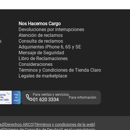
Nos Hacemos Cargo
Devoluciones por interrupciones
Atención de reclamos
s
Consulta de reclamos
Adquirientes iPhone 6, 6S y SE
Mensaje de Seguridad
Libro de Reclamaciones
Consideraciones
Términos y Condiciones de Tienda Claro
Legales de marketplace
Para ventas y servicios
Para información
01 620 3334
|
|
|
dad
Derechos ARCO
Términos y condiciones de la web
|
|
ed
Sistema de Consulta de Deudas
Legal y regulatorio