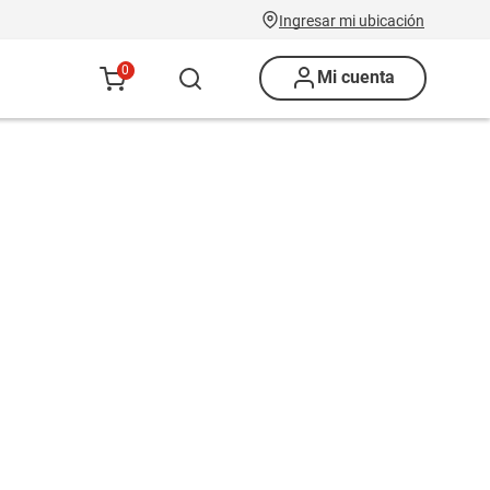
Ingresar mi ubicación
0
Mi cuenta