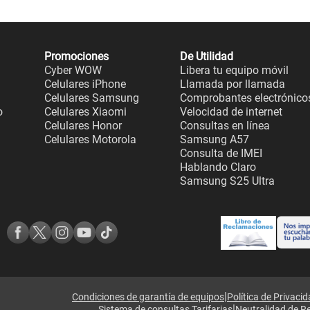
Promociones
De Utilidad
Cyber WOW
Libera tu equipo móvil
Celulares iPhone
Llamada por llamada
Celulares Samsung
Comprobantes electrónico
o
Celulares Xiaomi
Velocidad de internet
Celulares Honor
Consultas en línea
Celulares Motorola
Samsung A57
Consulta de IMEI
Hablando Claro
Samsung S25 Ultra
|
Condiciones de garantía de equipos
Política de Privaci
|
Sistema de consultas Tarifarias
Neutralidad de R