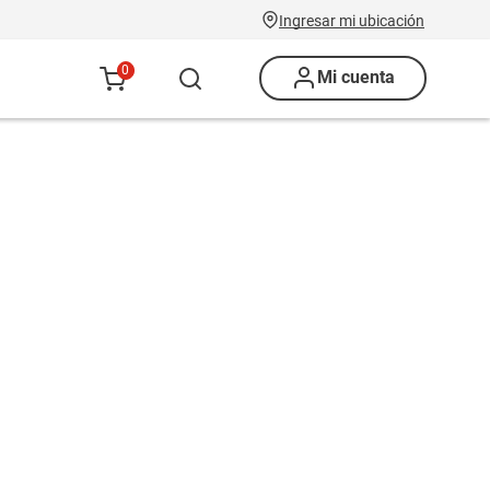
Ingresar mi ubicación
0
Mi cuenta