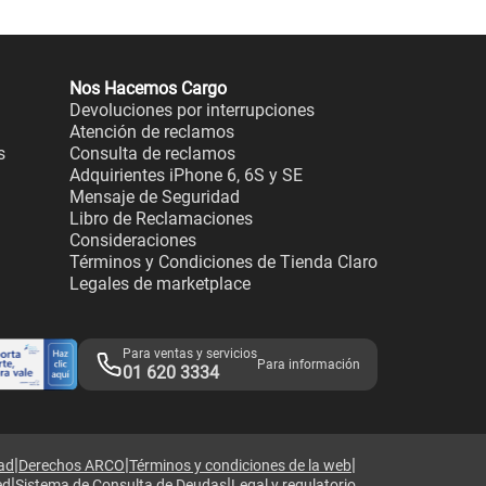
Nos Hacemos Cargo
Devoluciones por interrupciones
Atención de reclamos
s
Consulta de reclamos
Adquirientes iPhone 6, 6S y SE
Mensaje de Seguridad
Libro de Reclamaciones
Consideraciones
Términos y Condiciones de Tienda Claro
Legales de marketplace
Para ventas y servicios
Para información
01 620 3334
|
|
|
dad
Derechos ARCO
Términos y condiciones de la web
|
|
ed
Sistema de Consulta de Deudas
Legal y regulatorio