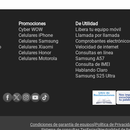
Promociones
De Utilidad
Cyber WOW
Libera tu equipo móvil
Celulares iPhone
Llamada por llamada
Celulares Samsung
Comprobantes electrónico
o
Celulares Xiaomi
Velocidad de internet
Celulares Honor
Consultas en línea
Celulares Motorola
Samsung A57
Consulta de IMEI
Hablando Claro
Samsung S25 Ultra
|
Condiciones de garantía de equipos
Política de Privaci
|
Sistema de consultas Tarifarias
Neutralidad de R