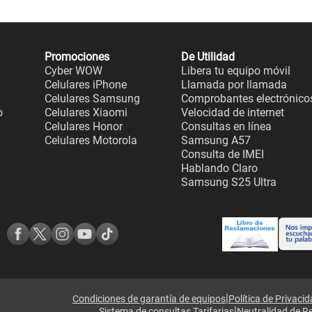
Promociones
De Utilidad
Cyber WOW
Libera tu equipo móvil
Celulares iPhone
Llamada por llamada
Celulares Samsung
Comprobantes electrónico
o
Celulares Xiaomi
Velocidad de internet
Celulares Honor
Consultas en línea
Celulares Motorola
Samsung A57
Consulta de IMEI
Hablando Claro
Samsung S25 Ultra
|
Condiciones de garantía de equipos
Política de Privaci
|
Sistema de consultas Tarifarias
Neutralidad de R