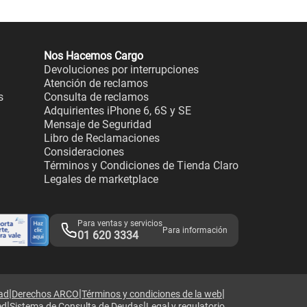
Nos Hacemos Cargo
Devoluciones por interrupciones
Atención de reclamos
s
Consulta de reclamos
Adquirientes iPhone 6, 6S y SE
Mensaje de Seguridad
Libro de Reclamaciones
Consideraciones
Términos y Condiciones de Tienda Claro
Legales de marketplace
Para ventas y servicios
Para información
01 620 3334
|
|
|
dad
Derechos ARCO
Términos y condiciones de la web
|
|
ed
Sistema de Consulta de Deudas
Legal y regulatorio