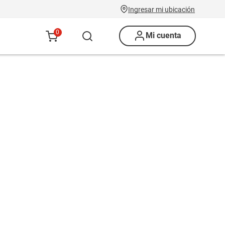
Ingresar mi ubicación
0
Mi cuenta