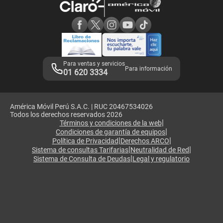
Consulta de reclamos
Consulta de IMEI
Adquirientes iPhone 6, 6S y SE
Hablando Claro
Mensaje de Seguridad
Samsung S25 Ultra
Consideraciones
Términos y Condiciones de Tienda Claro
Libro de Reclamaciones
Legales de marketplace
Para ventas y servicios
Para información
01 620 3334
América Móvil Perú S.A.C. | RUC 20467534026
Todos los derechos reservados 2026
|
Términos y condiciones de la web
|
Condiciones de garantía de equipos
|
|
Política de Privacidad
Derechos ARCO
|
|
Sistema de consultas Tarifarias
Neutralidad de Red
|
Sistema de Consulta de Deudas
Legal y regulatorio