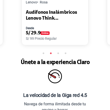
Master G
Negro
Pack de 2 Power Bank Mini
Master-G ...
Desde
S/
77.9
S/
168
Precio Regular
Únete a la experiencia Claro
La velocidad de la Giga red 4.5
Navega de forma ilimitada desde tu
equipo y hogar.