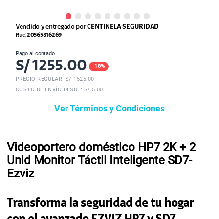
Vendido y entregado por
CENTINELA SEGURIDAD
Ruc:
20565816269
Pago al contado
S/
1255.00
-
18
%
PRECIO REGULAR: S/
1525.00
COSTO DE ENVÍO DESDE: S/ 5.00
Ver Términos y Condiciones
Videoportero doméstico HP7 2K + 2
Unid Monitor Táctil Inteligente SD7-
Ezviz
Transforma la seguridad de tu hogar