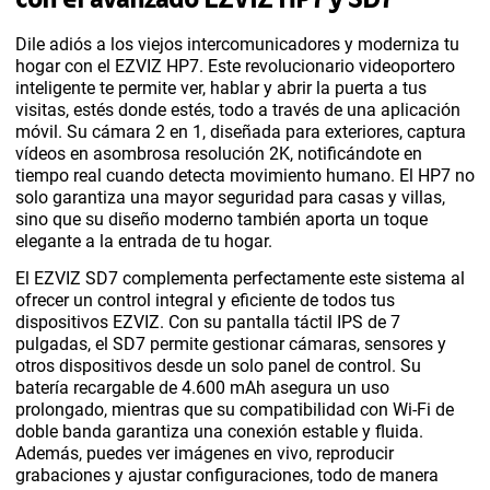
con el avanzado EZVIZ HP7 y SD7
Dile adiós a los viejos intercomunicadores y moderniza tu
hogar con el EZVIZ HP7. Este revolucionario videoportero
inteligente te permite ver, hablar y abrir la puerta a tus
visitas, estés donde estés, todo a través de una aplicación
móvil. Su cámara 2 en 1, diseñada para exteriores, captura
vídeos en asombrosa resolución 2K, notificándote en
tiempo real cuando detecta movimiento humano. El HP7 no
solo garantiza una mayor seguridad para casas y villas,
sino que su diseño moderno también aporta un toque
elegante a la entrada de tu hogar.
El EZVIZ SD7 complementa perfectamente este sistema al
ofrecer un control integral y eficiente de todos tus
dispositivos EZVIZ. Con su pantalla táctil IPS de 7
pulgadas, el SD7 permite gestionar cámaras, sensores y
otros dispositivos desde un solo panel de control. Su
batería recargable de 4.600 mAh asegura un uso
prolongado, mientras que su compatibilidad con Wi-Fi de
doble banda garantiza una conexión estable y fluida.
Además, puedes ver imágenes en vivo, reproducir
grabaciones y ajustar configuraciones, todo de manera