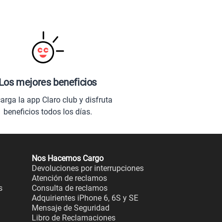
Los mejores beneficios
arga la app Claro club y disfruta
beneficios todos los días.
Nos Hacemos Cargo
Devoluciones por interrupciones
Atención de reclamos
s
Consulta de reclamos
Adquirientes iPhone 6, 6S y SE
Mensaje de Seguridad
Libro de Reclamaciones