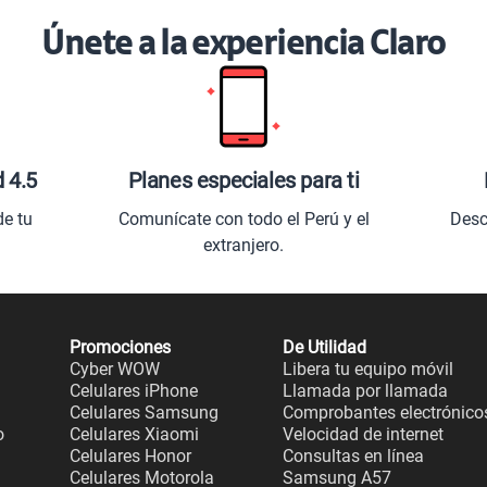
Únete a la experiencia Claro
d 4.5
Planes especiales para ti
de tu
Comunícate con todo el Perú y el
Desc
extranjero.
Promociones
De Utilidad
Cyber WOW
Libera tu equipo móvil
Celulares iPhone
Llamada por llamada
Celulares Samsung
Comprobantes electrónico
o
Celulares Xiaomi
Velocidad de internet
Celulares Honor
Consultas en línea
Celulares Motorola
Samsung A57