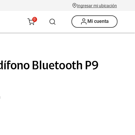
Ingresar mi ubicación
0
Mi cuenta
dífono Bluetooth P9
c