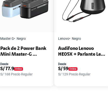
Master G
Negro
Lenovo
Negro
Pack de 2 Power Bank
Audífono Lenovo
Mini Master-G ...
HE05X + Parlante Le...
Desde
Desde
S/
77.9
S/
59
S/
168
Precio Regular
S/
129
Precio Regular