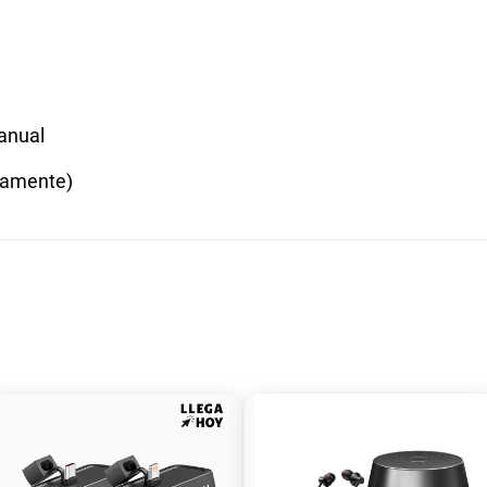
manual
oriamente)