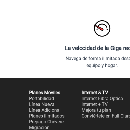
La velocidad de la Giga re
Navega de forma ilimitada des
equipo y hogar.
Planes Móviles
Internet & TV
Portabilidad
Internet Fibra Óptica
Línea Nueva
Internet + TV
Línea Adicional
Mejora tu plan
Planes ilimitados
Conviértete en Full Clar
Prepago Chévere
Migración