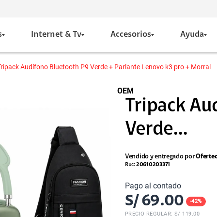
s
Internet & Tv
Accesorios
Ayuda
Tripack Audífono Bluetooth P9 Verde + Parlante Lenovo k3 pro + Morral
OEM
Tripack Au
Verde...
Vendido y entregado por
Oferte
Ruc:
20610203371
Pago al contado
S/
69.00
-
42
%
PRECIO REGULAR: S/
119.00