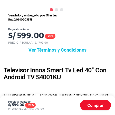
Vendido y entregado por
Ofertec
Ruc:
20610203371
Pago al contado
S/
599.00
-
25
%
PRECIO REGULAR: S/
799.00
Ver Términos y Condiciones
Televisor Innos Smart Tv Led 40” Con
Android TV S4001KU
TELEVISOR INNOS LED 40" SMART TV CON ANDROID TV S4001KU
Precio al contado
Comprar
S/
599.00
-
25
%
PRECIO REGULAR: S/
799.00
Televisor LED 40"