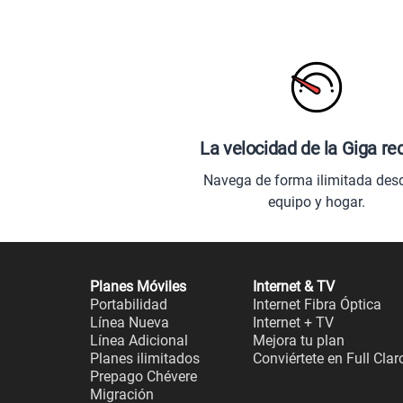
La velocidad de la Giga re
Navega de forma ilimitada des
equipo y hogar.
Planes Móviles
Internet & TV
Portabilidad
Internet Fibra Óptica
Línea Nueva
Internet + TV
Línea Adicional
Mejora tu plan
Planes ilimitados
Conviértete en Full Clar
Prepago Chévere
Migración