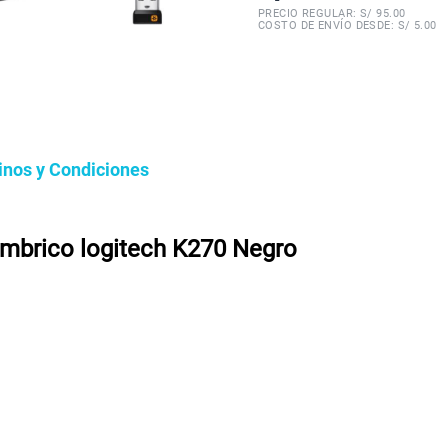
PRECIO REGULAR: S/
95.00
COSTO DE ENVÍO DESDE: S/ 5.00
inos y Condiciones
ámbrico logitech K270 Negro