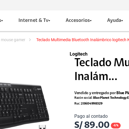
s
Internet & Tv
Accesorios
Ayuda
 y mouse gamer
Teclado Multimedia Bluetooth Inalámbrico logitech
Logitech
Teclado Mu
Inalám...
Vendido y entregado por
Blue Pl
Razón social:
Blue Planet Technology E
Ruc:
20604998329
Pago al contado
S/
89.00
-
6
%