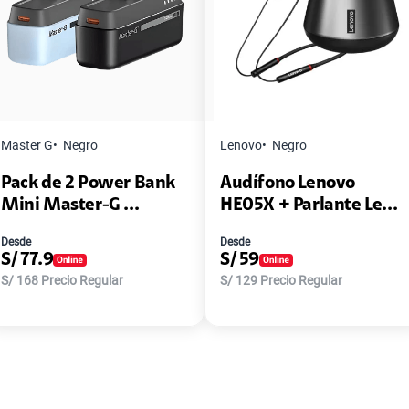
Master G
Negro
Lenovo
Negro
Pack de 2 Power Bank
Audífono Lenovo
Mini Master-G ...
HE05X + Parlante Le...
Desde
Desde
S/
77.9
S/
59
S/
168
Precio Regular
S/
129
Precio Regular