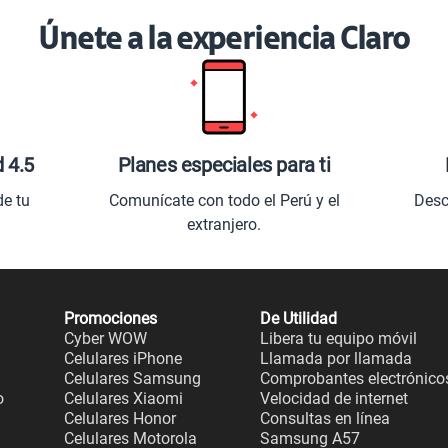
Únete a la experiencia Claro
d 4.5
Planes especiales para ti
de tu
Comunícate con todo el Perú y el
Desc
extranjero.
Promociones
De Utilidad
Cyber WOW
Libera tu equipo móvil
Celulares iPhone
Llamada por llamada
Celulares Samsung
Comprobantes electrónico
o
Celulares Xiaomi
Velocidad de internet
Celulares Honor
Consultas en línea
Celulares Motorola
Samsung A57