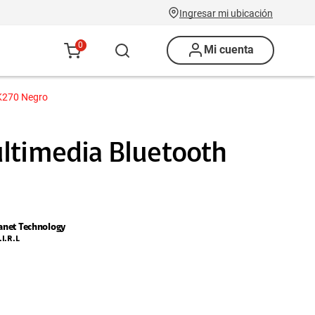
Ingresar mi ubicación
0
Mi cuenta
 K270 Negro
ltimedia Bluetooth
anet Technology
.I.R.L