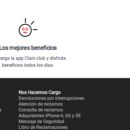
Los mejores beneficios
arga la app Claro club y disfruta
beneficios todos los días.
Nos Hacemos Cargo
Devoluciones por interrupciones
Atención de reclamos
s
Consulta de reclamos
Adquirientes iPhone 6, 6S y SE
Mensaje de Seguridad
Libro de Reclamaciones