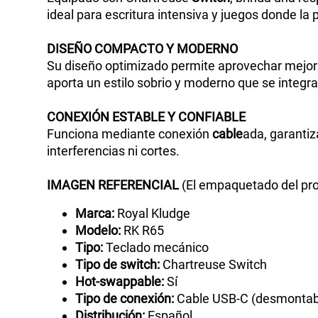
ideal para escritura intensiva y juegos donde la p
DISEÑO
COMPACTO Y MODERNO
Su diseño optimizado permite aprovechar mejor 
aporta un estilo sobrio y moderno que se integr
CONEXIÓN
ESTABLE Y CONFIABLE
Funciona mediante conexión
cable
ada, garantiz
interferencias ni cortes.
IMAGEN
REFERENCIAL
(El empaquetado del pro
Marca:
Royal Kludge
Modelo:
RK R65
Tipo:
Teclado mecánico
Tipo de switch:
Chartreuse Switch
Hot-swappable:
Sí
Tipo de conexión:
Cable USB-C (desmontab
Distribución:
Español