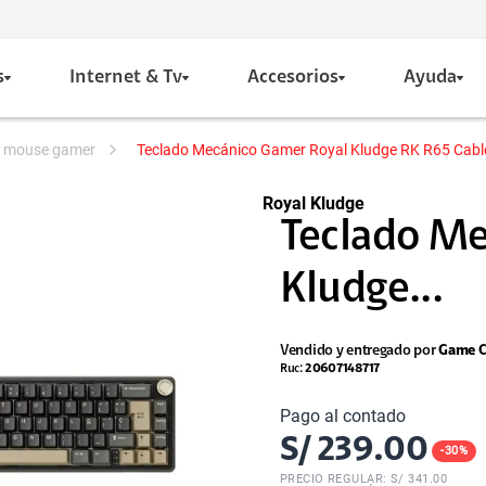
s
Internet & Tv
Accesorios
Ayuda
 y mouse gamer
Teclado Mecánico Gamer Royal Kludge RK R65 Cab
Royal Kludge
Teclado Me
Kludge...
Vendido y entregado por
Game C
Ruc:
20607148717
Pago al contado
S/
239.00
-
30
%
PRECIO REGULAR: S/
341.00