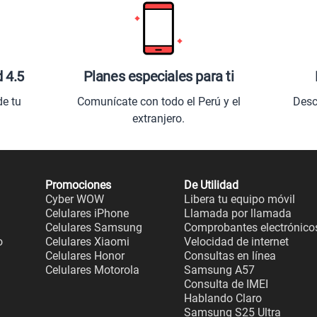
d 4.5
Planes especiales para ti
de tu
Comunícate con todo el Perú y el
Desc
extranjero.
Promociones
De Utilidad
Cyber WOW
Libera tu equipo móvil
Celulares iPhone
Llamada por llamada
Celulares Samsung
Comprobantes electrónico
o
Celulares Xiaomi
Velocidad de internet
Celulares Honor
Consultas en línea
Celulares Motorola
Samsung A57
Consulta de IMEI
Hablando Claro
Samsung S25 Ultra