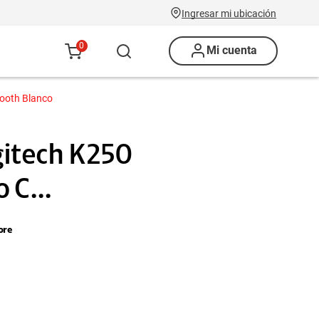
Ingresar mi ubicación
0
Mi cuenta
tooth Blanco
gitech K250
 C...
ore