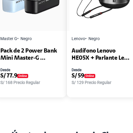
Master G
Negro
Lenovo
Negro
Pack de 2 Power Bank
Audífono Lenovo
Mini Master-G ...
HE05X + Parlante Le...
Desde
Desde
S/
77.9
S/
59
S/
168
Precio Regular
S/
129
Precio Regular