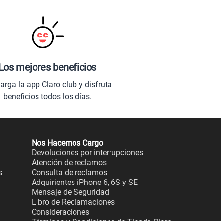
Los mejores beneficios
arga la app Claro club y disfruta
beneficios todos los días.
Nos Hacemos Cargo
Devoluciones por interrupciones
Atención de reclamos
s
Consulta de reclamos
Adquirientes iPhone 6, 6S y SE
Mensaje de Seguridad
Libro de Reclamaciones
Consideraciones