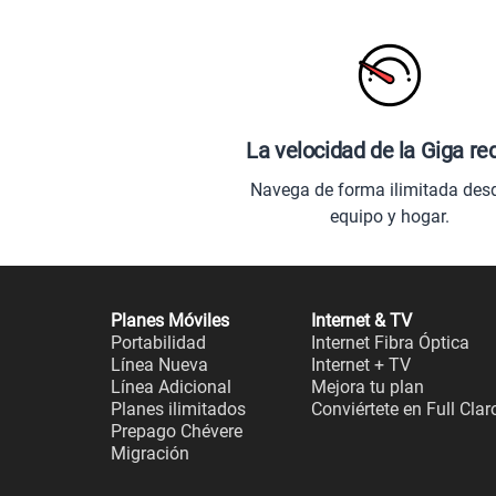
La velocidad de la Giga re
Navega de forma ilimitada des
equipo y hogar.
Planes Móviles
Internet & TV
Portabilidad
Internet Fibra Óptica
Línea Nueva
Internet + TV
Línea Adicional
Mejora tu plan
Planes ilimitados
Conviértete en Full Clar
Prepago Chévere
Migración