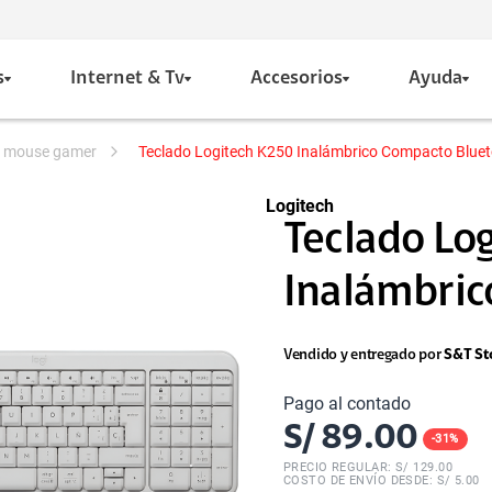
s
Internet & Tv
Accesorios
Ayuda
 y mouse gamer
Teclado Logitech K250 Inalámbrico Compacto Blue
Logitech
Teclado Lo
Inalámbrico
Vendido y entregado por
S&T St
Pago al contado
S/
89.00
-
31
%
PRECIO REGULAR: S/
129.00
COSTO DE ENVÍO DESDE: S/ 5.00