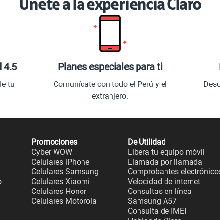
Únete a la experiencia Claro
d 4.5
Planes especiales para ti
de tu
Comunícate con todo el Perú y el
Desc
extranjero.
Promociones
De Utilidad
Cyber WOW
Libera tu equipo móvil
Celulares iPhone
Llamada por llamada
Celulares Samsung
Comprobantes electrónico
o
Celulares Xiaomi
Velocidad de internet
Celulares Honor
Consultas en línea
Celulares Motorola
Samsung A57
Consulta de IMEI