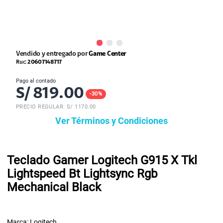
Vendido y entregado por
Game Center
Ruc:
20607148717
Pago al contado
S/
819.00
-
30
%
PRECIO REGULAR: S/
1170.00
Ver Términos y Condiciones
Teclado Gamer Logitech G915 X Tkl
Lightspeed Bt Lightsync Rgb
Mechanical Black
Marca: Logitech