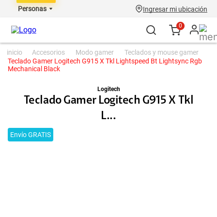
Personas
Ingresar mi ubicación
0
accesorios
modo gamer
teclados y mouse gamer
Teclado Gamer Logitech G915 X Tkl Lightspeed Bt Lightsync Rgb
Mechanical Black
Logitech
Teclado Gamer Logitech G915 X Tkl
L...
Envío GRATIS