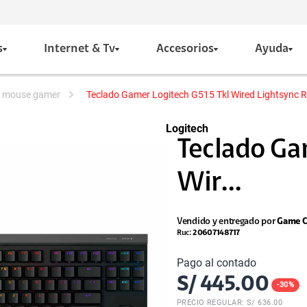
s
Internet & Tv
Accesorios
Ayuda
 y mouse gamer
Teclado Gamer Logitech G515 Tkl Wired Lightsync 
Logitech
Teclado Ga
Wir...
Vendido y entregado por
Game C
Ruc:
20607148717
Pago al contado
S/
445.00
-
30
%
PRECIO REGULAR: S/
636.00