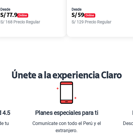
Desde
Desde
S/
77.9
S/
59
S/
168
Precio Regular
S/
129
Precio Regular
Únete a la experiencia Claro
d 4.5
Planes especiales para ti
de tu
Comunícate con todo el Perú y el
Desc
extranjero.