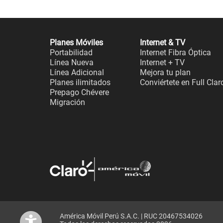
Planes Móviles
Internet & TV
Portabilidad
Internet Fibra Óptica
Línea Nueva
Internet + TV
Línea Adicional
Mejora tu plan
Planes ilimitados
Conviértete en Full Clar
Prepago Chévere
Migración
América Móvil Perú S.A.C. | RUC 20467534026