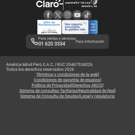
Consulta de reclamos
Consulta de IMEI
Adquirientes iPhone 6, 6S y SE
Hablando Claro
Mensaje de Seguridad
Samsung S25 Ultra
Consideraciones
Términos y Condiciones de Tienda Claro
Libro de Reclamaciones
Legales de marketplace
Para ventas y servicios
Para información
01 620 3334
América Móvil Perú S.A.C. | RUC 20467534026
Todos los derechos reservados 2026
|
Términos y condiciones de la web
|
Condiciones de garantía de equipos
|
|
Política de Privacidad
Derechos ARCO
|
|
Sistema de consultas Tarifarias
Neutralidad de Red
|
Sistema de Consulta de Deudas
Legal y regulatorio